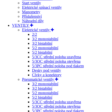
Start ventily
Elektrické spínací ventily
Manometry
Příslušenství
Náhradní díly
VENTILY
Elektrické ventily
2/2
3/2 monostabilní
3/2 bistabilní
5/2 monostabilní
5/2 bistabilní
5/3CC střední poloha uzavřena
5/3OC střední poloha otevřena
5/3PC střední poloha pod tlakem
Desky pod ventily
Cívky a konektory
Pneumatické ventily
3/2 monostabilní
3/2 bistabilní
5/2 monostabilní
5/2 bistabilní
5/3CC střední poloha uzavřena
5/3OC střední poloha otevřena
5/3PC střední poloha pod tlakem