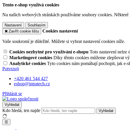
Tento e-shop využívá cookies
Na našich webových stránkách používáme soubory cookies. Některé z n
Nastavení
Souhlasím
Cookies nastavení
Zavřít cookie lištu
Vaše soukromí je důležité. Můžete si vybrat nastavení cookies níže.
Cookies nezbytné pro využívání e-shopu
Toto nastavení nelze 
Marketingové cookies
Díky těmto cookies můžeme zlepšovat výko
Analytické cookies
Tyto cookies nám pomáhají pochopit, jak e-s
Potvrzuji
+420 461 544 427
eshop@intratech.cz
Přihlásit se
Vyhledat
Kdo hledá, ten najde
Vyhledat
☰