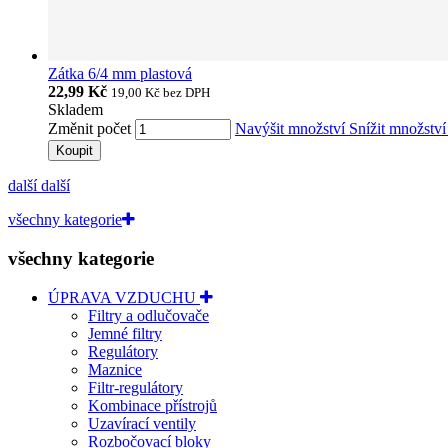
Zátka 6/4 mm plastová
22,99 Kč
19,00 Kč
bez DPH
Skladem
Změnit počet
Navýšit množství
Snížit množstv
Koupit
další
další
všechny kategorie
všechny kategorie
ÚPRAVA VZDUCHU
Filtry a odlučovače
Jemné filtry
Regulátory
Maznice
Filtr-regulátory
Kombinace přístrojů
Uzavírací ventily
Rozbočovací bloky