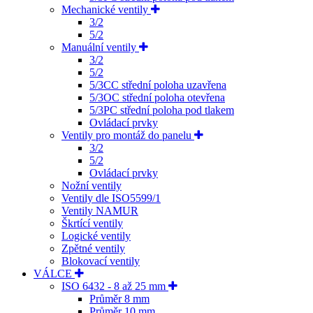
Mechanické ventily
3/2
5/2
Manuální ventily
3/2
5/2
5/3CC střední poloha uzavřena
5/3OC střední poloha otevřena
5/3PC střední poloha pod tlakem
Ovládací prvky
Ventily pro montáž do panelu
3/2
5/2
Ovládací prvky
Nožní ventily
Ventily dle ISO5599/1
Ventily NAMUR
Škrtící ventily
Logické ventily
Zpětné ventily
Blokovací ventily
VÁLCE
ISO 6432 - 8 až 25 mm
Průměr 8 mm
Průměr 10 mm