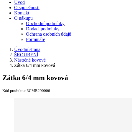
Úvod
O společnosti
Kontakt
O nákupu
Obchodní podmínky
Dodací podmínky
Ochrana osobních údajů
Formuláře
Úvodní strana
ŠROUBENÍ
Nástrčné kovové
Zátka 6/4 mm kovová
Zátka 6/4 mm kovová
Kód produktu:
3CMR290006