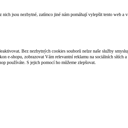
ich jsou nezbytné, zatímco jiné nám pomáhají vylepšit tento web a vá
deaktivovat. Bez nezbytných cookies souborů nelze naše služby smyslu
n e-shopu, zobrazovat Vám relevantní reklamu na sociálních sítích a 
hop používáte. S jejich pomocí ho můžeme zlepšovat.