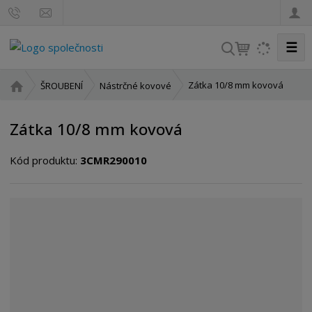
☰
V
y
h
Ú
Zátka 10/8 mm kovová
ŠROUBENÍ
Nástrčné kovové
l
v
o
e
Zátka 10/8 mm kovová
d
d
n
a
Kód produktu:
3CMR290010
í
t
s
t
r
a
n
a