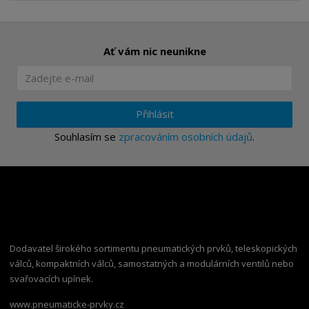
Ať vám nic neunikne
Přihlásit
Souhlasím se
zpracováním osobních údajů
.
Dodavatel širokého sortimentu pneumatických prvků, teleskopických
válců, kompaktních válců, samostatných a modulárních ventilů nebo
svařovacích upínek.
www.pneumaticke-prvky.cz