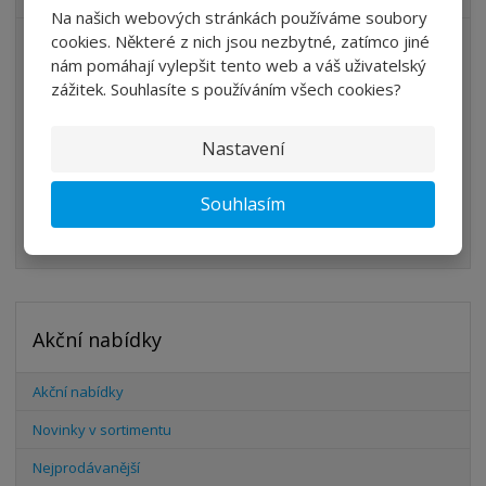
Na našich webových stránkách používáme soubory
cookies. Některé z nich jsou nezbytné, zatímco jiné
ÚPRAVA VZDUCHU
nám pomáhají vylepšit tento web a váš uživatelský
VENTILY
zážitek. Souhlasíte s používáním všech cookies?
VÁLCE
Nastavení
PŘÍSLUŠENSTVÍ
ŠROUBENÍ
Souhlasím
HADICE
Akční nabídky
Akční nabídky
Novinky v sortimentu
Nejprodávanější