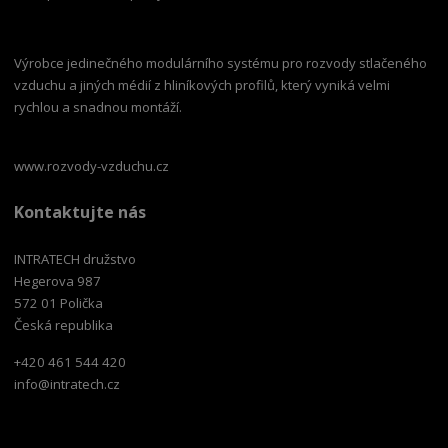
Výrobce jedinečného modulárního systému pro rozvody stlačeného
vzduchu a jiných médií z hliníkových profilů, který vyniká velmi
rychlou a snadnou montáží.
www.rozvody-vzduchu.cz
Kontaktujte nás
INTRATECH družstvo
Hegerova 987
572 01 Polička
Česká republika
+420 461 544 420
info@intratech.cz