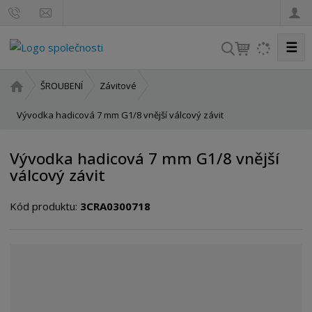
☰
V
y
h
Ú
ŠROUBENÍ
Závitové
l
v
o
Vývodka hadicová 7 mm G1/8 vnější válcový závit
e
d
d
n
a
Vývodka hadicová 7 mm G1/8 vnější
í
t
válcový závit
s
t
Kód produktu:
3CRA0300718
r
a
n
a