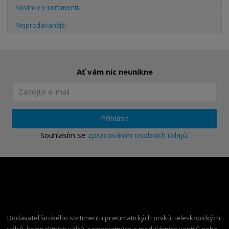
Novinky v sortimentu
Nejprodávanější
Ať vám nic neunikne
Přihlásit
Souhlasím se
zpracováním osobních údajů
.
Dodavatel širokého sortimentu pneumatických prvků, teleskopických
válců, kompaktních válců, samostatných a modulárních ventilů nebo