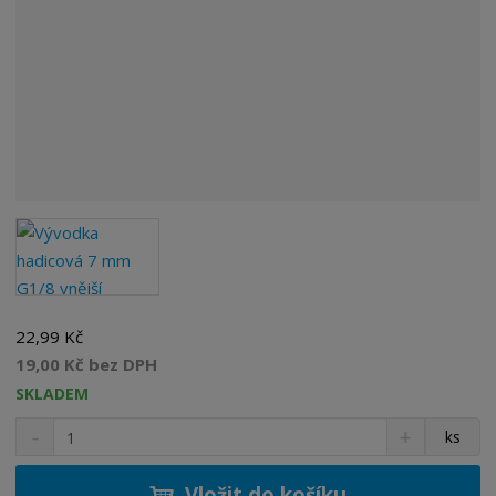
22,99 Kč
19,00 Kč bez DPH
SKLADEM
S
N
Z
ks
n
a
m
í
v
ě
ž
ý
Vložit do košíku