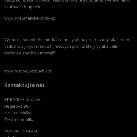
svařovacích upínek.
www.pneumaticke-prvky.cz
Výrobce jedinečného modulárního systému pro rozvody stlačeného
vzduchu a jiných médií z hliníkových profilů, který vyniká velmi
rychlou a snadnou montáží.
www.rozvody-vzduchu.cz
Kontaktujte nás
INTRATECH družstvo
Hegerova 987
572 01 Polička
Česká republika
+420 461 544 420