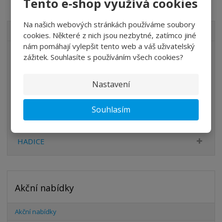
Tento e-shop využívá cookies
Na našich webových stránkách používáme soubory
VŠECHNY KATEGORIE
cookies. Některé z nich jsou nezbytné, zatímco jiné
nám pomáhají vylepšit tento web a váš uživatelský
ÚPRAVA VZDUCHU
zážitek. Souhlasíte s používáním všech cookies?
VENTILY
Nastavení
VÁLCE
PŘÍSLUŠENSTVÍ
Souhlasím
ŠROUBENÍ
HADICE
Akční nabídky
Akční nabídky