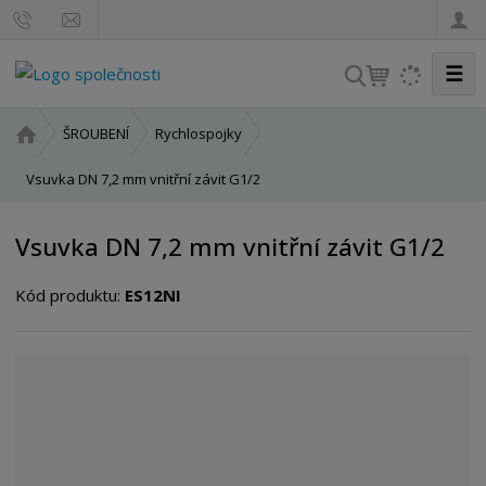
☰
V
y
h
Ú
ŠROUBENÍ
Rychlospojky
l
v
o
Vsuvka DN 7,2 mm vnitřní závit G1/2
e
d
d
n
a
Vsuvka DN 7,2 mm vnitřní závit G1/2
í
t
s
Kód produktu:
ES12NI
t
r
a
n
a