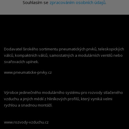
Souhlasím se
zpracováním osobních údajů
.
Dodavatel širokého sortimentu pneumatických prvků, teleskopických
válců, kompaktních válců, samostatných a modulárních ventilů nebo
svařovacích upínek.
www.pneumaticke-prvky.cz
Výrobce jedinečného modulárního systému pro rozvody stlačeného
vzduchu a jiných médií z hliníkových profilů, který vyniká velmi
rychlou a snadnou montáží.
www.rozvody-vzduchu.cz