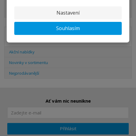
HADICE
Nastavení
Souhlasím
Akční nabídky
Akční nabídky
Novinky v sortimentu
Nejprodávanější
Ať vám nic neunikne
Přihlásit