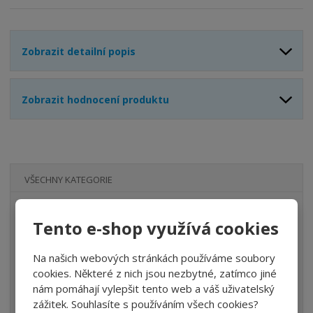
s
ž
e
t
s
t
v
t
Zobrazit detailní popis
í
v
í
Zobrazit hodnocení produktu
VŠECHNY KATEGORIE
ÚPRAVA VZDUCHU
Tento e-shop využívá cookies
VENTILY
Na našich webových stránkách používáme soubory
VÁLCE
cookies. Některé z nich jsou nezbytné, zatímco jiné
PŘÍSLUŠENSTVÍ
nám pomáhají vylepšit tento web a váš uživatelský
zážitek. Souhlasíte s používáním všech cookies?
ŠROUBENÍ