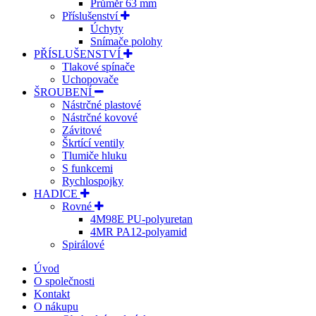
Průměr 63 mm
Příslušenství
Úchyty
Snímače polohy
PŘÍSLUŠENSTVÍ
Tlakové spínače
Uchopovače
ŠROUBENÍ
Nástrčné plastové
Nástrčné kovové
Závitové
Škrtící ventily
Tlumiče hluku
S funkcemi
Rychlospojky
HADICE
Rovné
4M98E PU-polyuretan
4MR PA12-polyamid
Spirálové
Úvod
O společnosti
Kontakt
O nákupu