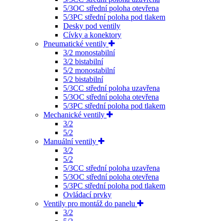
5/3OC střední poloha otevřena
5/3PC střední poloha pod tlakem
Desky pod ventily
Cívky a konektory
Pneumatické ventily
3/2 monostabilní
3/2 bistabilní
5/2 monostabilní
5/2 bistabilní
5/3CC střední poloha uzavřena
5/3OC střední poloha otevřena
5/3PC střední poloha pod tlakem
Mechanické ventily
3/2
5/2
Manuální ventily
3/2
5/2
5/3CC střední poloha uzavřena
5/3OC střední poloha otevřena
5/3PC střední poloha pod tlakem
Ovládací prvky
Ventily pro montáž do panelu
3/2