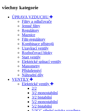
všechny kategorie
ÚPRAVA VZDUCHU
Filtry a odlučovače
Jemné filtry
Regulátory
Maznice
Filtr-regulátory
Kombinace přístrojů
Uzavírací ventily
Rozbočovací bloky
Start ventily
Elektrické spínací ventily
Manometry
Příslušenství
Náhradní díly
VENTILY
Elektrické ventily
2/2
3/2 monostabilní
3/2 bistabilní
5/2 monostabilní
5/2 bistabilní
5/3CC střední poloha uzavřena