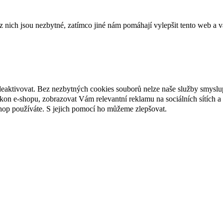
ich jsou nezbytné, zatímco jiné nám pomáhají vylepšit tento web a vá
deaktivovat. Bez nezbytných cookies souborů nelze naše služby smyslu
n e-shopu, zobrazovat Vám relevantní reklamu na sociálních sítích a 
hop používáte. S jejich pomocí ho můžeme zlepšovat.