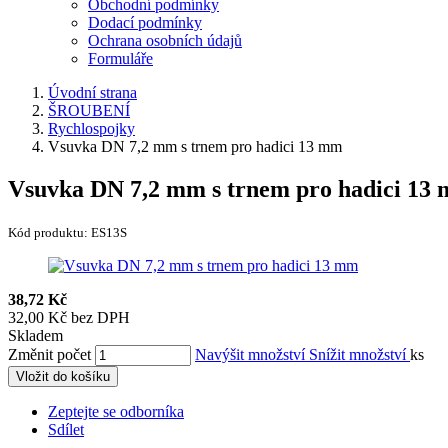
Obchodní podmínky
Dodací podmínky
Ochrana osobních údajů
Formuláře
Úvodní strana
ŠROUBENÍ
Rychlospojky
Vsuvka DN 7,2 mm s trnem pro hadici 13 mm
Vsuvka DN 7,2 mm s trnem pro hadici 13
Kód produktu:
ES13S
38,72 Kč
32,00 Kč bez DPH
Skladem
Změnit počet
Navýšit množství
Snížit množství
ks
Vložit do košíku
Zeptejte se odborníka
Sdílet