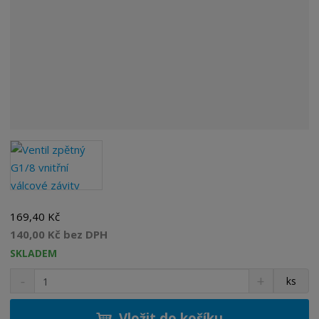
169,40 Kč
140,00 Kč bez DPH
SKLADEM
S
N
Z
ks
n
a
m
í
v
ě
ž
ý
Vložit do košíku