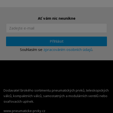
Ať vám nic neunikne
Přihlásit
Souhlasím se
zpracováním osobních údajů
.
Dodavatel širokého sortimentu pneumatických prvků, teleskopických
válců, kompaktních válců, samostatných a modulárních ventilů nebo
svařovacích upínek.
www.pneumaticke-prvky.cz