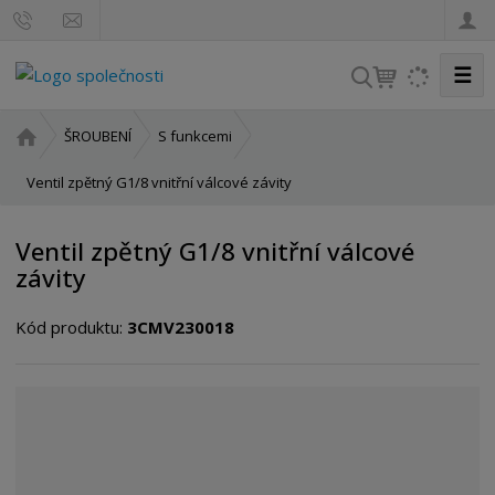
☰
V
y
h
Ú
ŠROUBENÍ
S funkcemi
l
v
o
Ventil zpětný G1/8 vnitřní válcové závity
e
d
d
n
a
Ventil zpětný G1/8 vnitřní válcové
í
t
závity
s
t
Kód produktu:
3CMV230018
r
a
n
a