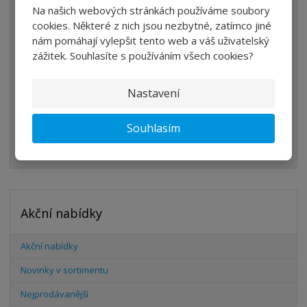
Na našich webových stránkách používáme soubory
cookies. Některé z nich jsou nezbytné, zatímco jiné
ÚPRAVA VZDUCHU
nám pomáhají vylepšit tento web a váš uživatelský
VENTILY
zážitek. Souhlasíte s používáním všech cookies?
VÁLCE
Nastavení
PŘÍSLUŠENSTVÍ
ŠROUBENÍ
Souhlasím
HADICE
Akční nabídky
Akční nabídky
Novinky v sortimentu
Nejprodávanější