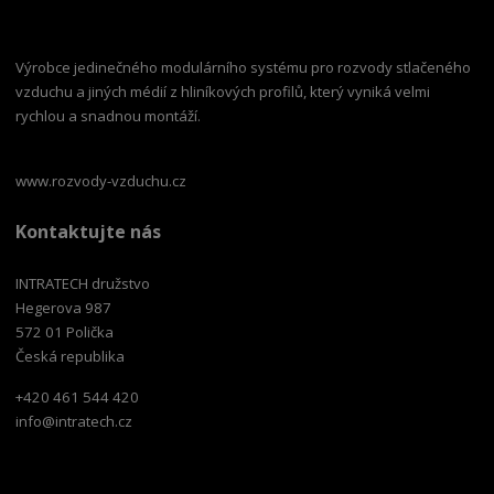
Výrobce jedinečného modulárního systému pro rozvody stlačeného
vzduchu a jiných médií z hliníkových profilů, který vyniká velmi
rychlou a snadnou montáží.
www.rozvody-vzduchu.cz
Kontaktujte nás
INTRATECH družstvo
Hegerova 987
572 01 Polička
Česká republika
+420 461 544 420
info@intratech.cz