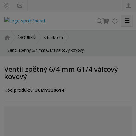
☰
V
y
h
Ú
ŠROUBENÍ
S funkcemi
l
v
o
Ventil zpětný 6/4 mm G1/4 válcový kovový
e
d
d
n
a
Ventil zpětný 6/4 mm G1/4 válcový
í
t
kovový
s
t
Kód produktu:
3CMV330614
r
a
n
a