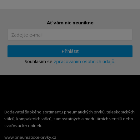
Ať vám nic neunikne
Přihlásit
Souhlasím se
zpracováním osobních údajů
.
Dodavatel širokého sortimentu pneumatických prvků, teleskopických
válců, kompaktních válců, samostatných a modulárních ventilů nebo
svařovacích upínek.
www.pneumaticke-prvky.cz