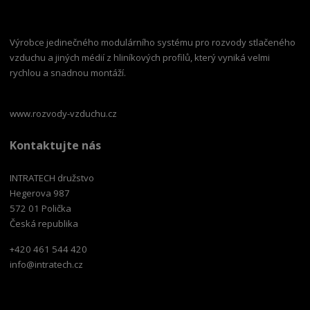
Výrobce jedinečného modulárního systému pro rozvody stlačeného
vzduchu a jiných médií z hliníkových profilů, který vyniká velmi
rychlou a snadnou montáží.
www.rozvody-vzduchu.cz
Kontaktujte nás
INTRATECH družstvo
Hegerova 987
572 01 Polička
Česká republika
+420 461 544 420
info@intratech.cz