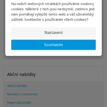
Na našich webových stránkách používáme soubory
cookies. Některé z nich jsou nezbytné, zatímco jiné
ÚPRAVA VZDUCHU
nám pomáhají vylepšit tento web a váš uživatelský
VENTILY
zážitek. Souhlasíte s používáním všech cookies?
VÁLCE
Nastavení
PŘÍSLUŠENSTVÍ
ŠROUBENÍ
Souhlasím
HADICE
Akční nabídky
Akční nabídky
Novinky v sortimentu
Nejprodávanější