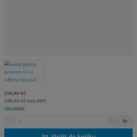
350,90 Kč
290,00 Kč bez DPH
SKLADEM
S
N
Z
ks
n
a
m
í
v
ě
ž
ý
Vložit do košíku