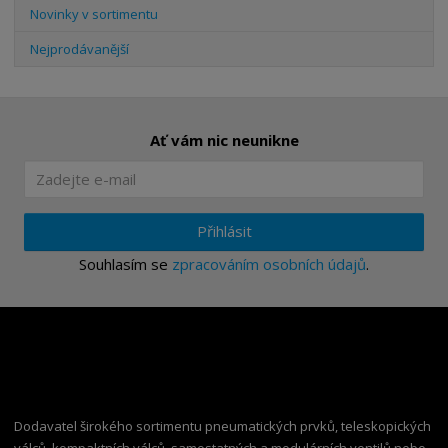
Novinky v sortimentu
Nejprodávanější
Ať vám nic neunikne
Přihlásit
Souhlasím se
zpracováním osobních údajů
.
Dodavatel širokého sortimentu pneumatických prvků, teleskopických
válců, kompaktních válců, samostatných a modulárních ventilů nebo