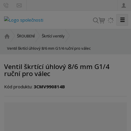
☰
V
y
h
Ú
ŠROUBENÍ
Škrtící ventily
l
v
o
Ventil škrtící úhlový 8/6 mm G1/4 ruční pro válec
e
d
d
n
a
Ventil škrtící úhlový 8/6 mm G1/4
í
t
ruční pro válec
s
t
Kód produktu:
3CMV990814B
r
a
n
a