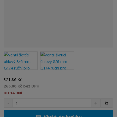
321,86 Kč
266,00 Kč bez DPH
DO 14 DNÍ
S
N
Z
ks
n
a
m
í
v
ě
ž
ý
Vložit do košíku