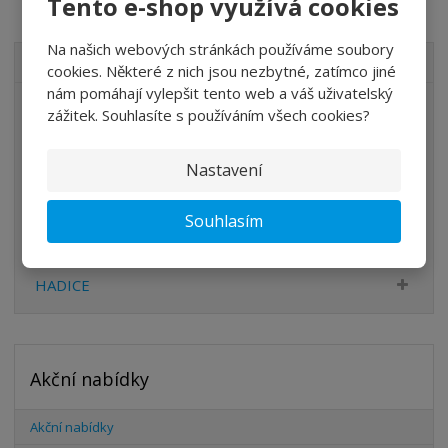
Tento e-shop využívá cookies
Na našich webových stránkách používáme soubory
VŠECHNY KATEGORIE
cookies. Některé z nich jsou nezbytné, zatímco jiné
nám pomáhají vylepšit tento web a váš uživatelský
ÚPRAVA VZDUCHU
zážitek. Souhlasíte s používáním všech cookies?
VENTILY
Nastavení
VÁLCE
PŘÍSLUŠENSTVÍ
Souhlasím
ŠROUBENÍ
HADICE
Akční nabídky
Akční nabídky