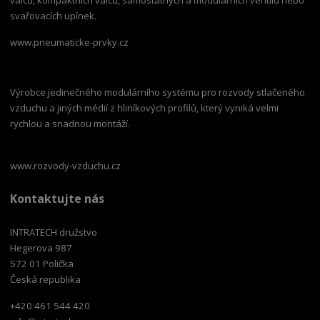
svařovacích upínek.
www.pneumaticke-prvky.cz
Výrobce jedinečného modulárního systému pro rozvody stlačeného
vzduchu a jiných médií z hliníkových profilů, který vyniká velmi
rychlou a snadnou montáží.
www.rozvody-vzduchu.cz
Kontaktujte nás
INTRATECH družstvo
Hegerova 987
572 01 Polička
Česká republika
+420 461 544 420