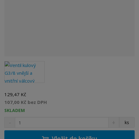
129,47 Kč
107,00 Kč bez DPH
SKLADEM
S
N
Z
ks
n
a
m
í
v
ě
ž
ý
Vložit do košíku