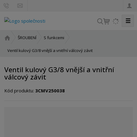
☰
V
y
h
Ú
ŠROUBENÍ
S funkcemi
l
v
o
Ventil kulový G3/8 vnější a vnitřní válcový závit
e
d
d
n
a
Ventil kulový G3/8 vnější a vnitřní
í
t
válcový závit
s
t
Kód produktu:
3CMV250038
r
a
n
a