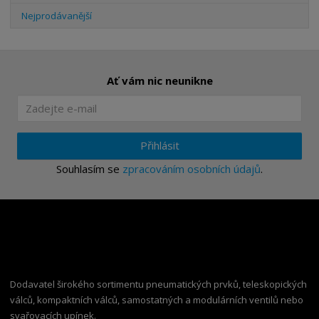
Nejprodávanější
Ať vám nic neunikne
Přihlásit
Souhlasím se
zpracováním osobních údajů
.
Dodavatel širokého sortimentu pneumatických prvků, teleskopických
válců, kompaktních válců, samostatných a modulárních ventilů nebo
svařovacích upínek.