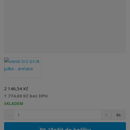
2 146,54 Kč
1 774,00 Kč bez DPH
SKLADEM
S
N
Z
ks
n
a
m
í
v
ě
ž
ý
Vložit do košíku