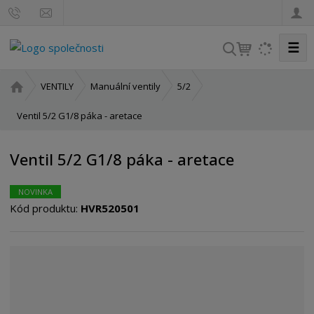
☰
V
y
h
Ú
VENTILY
Manuální ventily
5/2
l
v
o
Ventil 5/2 G1/8 páka - aretace
e
d
d
n
a
Ventil 5/2 G1/8 páka - aretace
í
t
s
t
NOVINKA
Kód produktu:
HVR520501
r
a
n
a