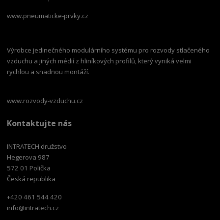
www.pneumaticke-prvky.cz
Výrobce jedinečného modulárního systému pro rozvody stlačeného
vzduchu a jiných médií z hliníkových profilů, který vyniká velmi
rychlou a snadnou montáží.
www.rozvody-vzduchu.cz
Kontaktujte nás
INTRATECH družstvo
Hegerova 987
572 01 Polička
Česká republika
+420 461 544 420
info@intratech.cz