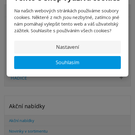
Na našich webových stránkách používáme soubory
VŠECHNY KATEGORIE
cookies. Některé z nich jsou nezbytné, zatímco jiné
nám pomáhají vylepšit tento web a váš uživatelský
ÚPRAVA VZDUCHU
zážitek. Souhlasíte s používáním všech cookies?
VENTILY
VÁLCE
Nastavení
PŘÍSLUŠENSTVÍ
Souhlasím
ŠROUBENÍ
HADICE
Akční nabídky
Akční nabídky
Novinky v sortimentu