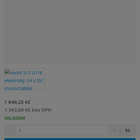
1 649,23 Kč
1 363,00 Kč bez DPH
SKLADEM
S
N
Z
ks
n
a
m