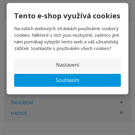
Zobrazit alternativní produkty
Tento e-shop využívá cookies
Na našich webových stránkách používáme soubory
cookies. Některé z nich jsou nezbytné, zatímco jiné
nám pomáhají vylepšit tento web a váš uživatelský
VŠECHNY KATEGORIE
zážitek. Souhlasíte s používáním všech cookies?
ÚPRAVA VZDUCHU
Nastavení
VENTILY
Souhlasím
VÁLCE
PŘÍSLUŠENSTVÍ
ŠROUBENÍ
HADICE