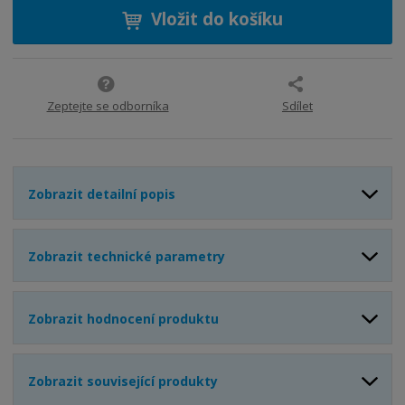
í
v
ě
ž
ý
Vložit do košíku
n
i
š
i
t
i
t
m
t
p
n
m
o
o
n
Zeptejte se odborníka
Sdílet
ž
o
č
s
ž
e
t
s
t
v
t
Zobrazit detailní popis
í
v
í
Zobrazit technické parametry
Zobrazit hodnocení produktu
Zobrazit související produkty