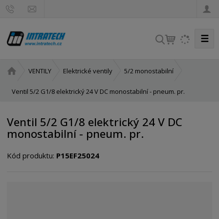
☰
V
y
h
Ú
VENTILY
Elektrické ventily
5/2 monostabilní
l
v
e
o
Ventil 5/2 G1/8 elektrický 24 V DC monostabilní - pneum. pr.
d
d
a
n
Ventil 5/2 G1/8 elektrický 24 V DC
t
í
monostabilní - pneum. pr.
s
t
Kód produktu:
P15EF25024
r
a
n
a