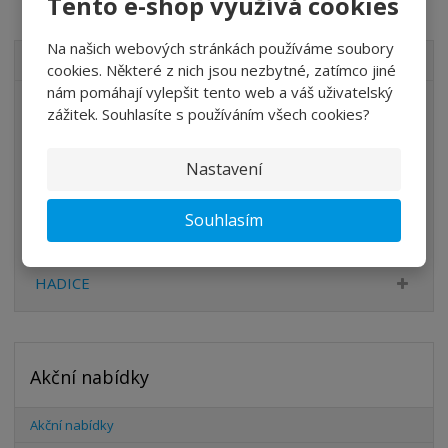
Tento e-shop využívá cookies
Na našich webových stránkách používáme soubory
VŠECHNY KATEGORIE
cookies. Některé z nich jsou nezbytné, zatímco jiné
nám pomáhají vylepšit tento web a váš uživatelský
ÚPRAVA VZDUCHU
zážitek. Souhlasíte s používáním všech cookies?
VENTILY
Nastavení
VÁLCE
PŘÍSLUŠENSTVÍ
Souhlasím
ŠROUBENÍ
HADICE
Akční nabídky
Akční nabídky