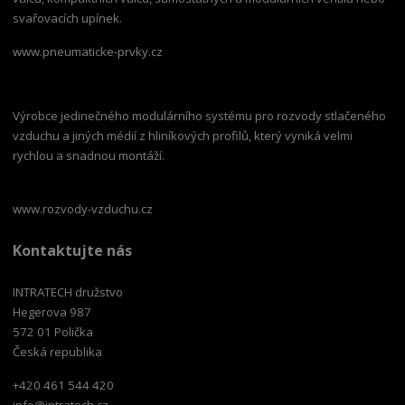
svařovacích upínek.
www.pneumaticke-prvky.cz
Výrobce jedinečného modulárního systému pro rozvody stlačeného
vzduchu a jiných médií z hliníkových profilů, který vyniká velmi
rychlou a snadnou montáží.
www.rozvody-vzduchu.cz
Kontaktujte nás
INTRATECH družstvo
Hegerova 987
572 01 Polička
Česká republika
+420 461 544 420