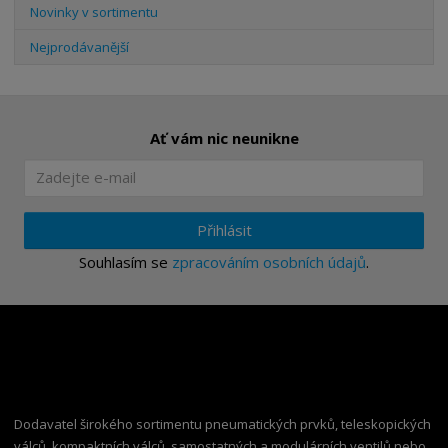
Novinky v sortimentu
Nejprodávanější
Ať vám nic neunikne
Přihlásit
Souhlasím se
zpracováním osobních údajů
.
Dodavatel širokého sortimentu pneumatických prvků, teleskopických
válců, kompaktních válců, samostatných a modulárních ventilů nebo