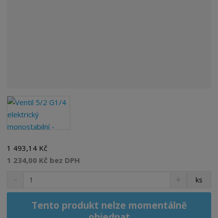
1 493,14 Kč
1 234,00 Kč bez DPH
S
N
Z
ks
n
a
m
í
v
ě
ž
ý
Tento produkt nelze momentálně
n
i
š
objednat