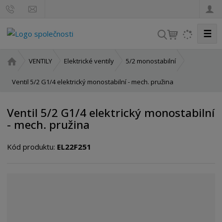
☰
V
y
h
Ú
VENTILY
Elektrické ventily
5/2 monostabilní
l
v
o
Ventil 5/2 G1/4 elektrický monostabilní - mech. pružina
e
d
d
n
a
Ventil 5/2 G1/4 elektrický monostabilní
í
t
- mech. pružina
s
t
Kód produktu:
EL22F251
r
a
n
a