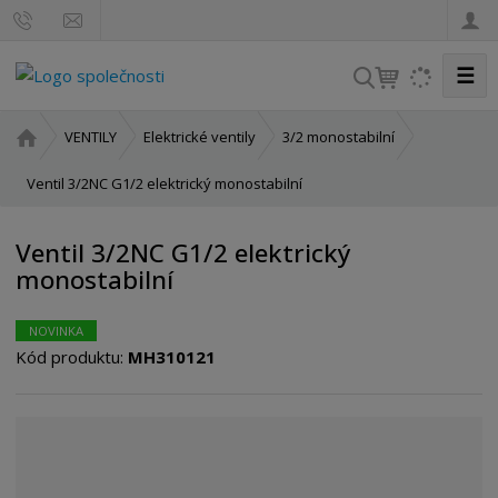
☰
V
y
h
Ú
VENTILY
Elektrické ventily
3/2 monostabilní
l
v
o
Ventil 3/2NC G1/2 elektrický monostabilní
e
d
d
n
a
Ventil 3/2NC G1/2 elektrický
í
t
monostabilní
s
t
r
NOVINKA
a
Kód produktu:
MH310121
n
a