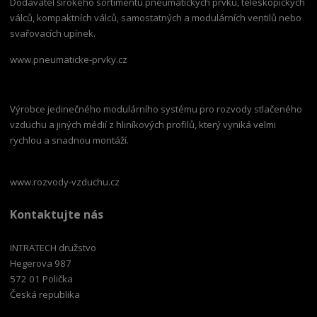
Dodavatel širokého sortimentu pneumatických prvků, teleskopických
válců, kompaktních válců, samostatných a modulárních ventilů nebo
svařovacích upínek.
www.pneumaticke-prvky.cz
Výrobce jedinečného modulárního systému pro rozvody stlačeného
vzduchu a jiných médií z hliníkových profilů, který vyniká velmi
rychlou a snadnou montáží.
www.rozvody-vzduchu.cz
Kontaktujte nás
INTRATECH družstvo
Hegerova 987
572 01 Polička
Česká republika