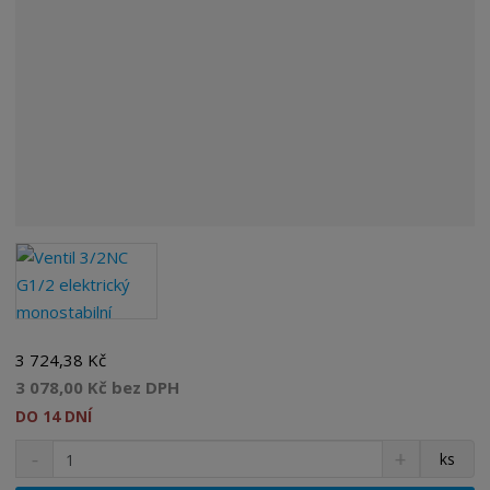
3 724,38 Kč
3 078,00 Kč bez DPH
DO 14 DNÍ
S
N
Z
ks
n
a
m