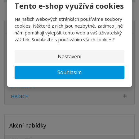
Tento e-shop využívá cookies
Na našich webových stránkách používáme soubory
cookies. Některé z nich jsou nezbytné, zatímco jiné
VŠECHNY KATEGORIE
nám pomáhají vylepšit tento web a váš uživatelský
zážitek. Souhlasíte s používáním všech cookies?
ÚPRAVA VZDUCHU
VENTILY
Nastavení
VÁLCE
Souhlasím
PŘÍSLUŠENSTVÍ
ŠROUBENÍ
HADICE
Akční nabídky