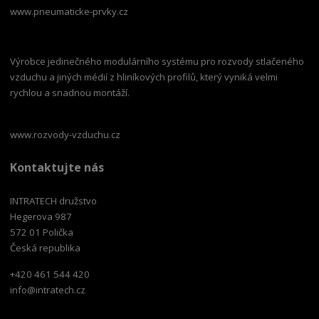
www.pneumaticke-prvky.cz
Výrobce jedinečného modulárního systému pro rozvody stlačeného
vzduchu a jiných médií z hliníkových profilů, který vyniká velmi
rychlou a snadnou montáží.
www.rozvody-vzduchu.cz
Kontaktujte nás
INTRATECH družstvo
Hegerova 987
572 01 Polička
Česká republika
+420 461 544 420
info@intratech.cz