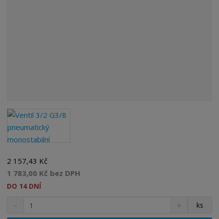
2 157,43 Kč
1 783,00 Kč bez DPH
DO 14 DNÍ
S
N
Z
ks
n
a
m