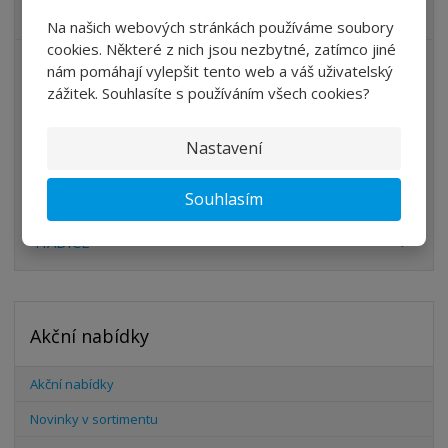
VŠECHNY KATEGORIE
Na našich webových stránkách používáme soubory
cookies. Některé z nich jsou nezbytné, zatímco jiné
ÚPRAVA VZDUCHU
nám pomáhají vylepšit tento web a váš uživatelský
zážitek. Souhlasíte s používáním všech cookies?
VENTILY
VÁLCE
Nastavení
PŘÍSLUŠENSTVÍ
Souhlasím
ŠROUBENÍ
HADICE
Akční nabídky
Akční nabídky
Novinky v sortimentu