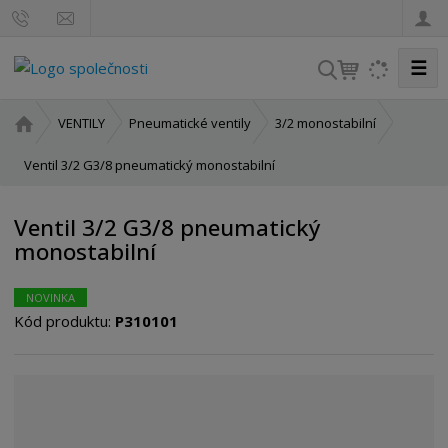
☰
V
y
h
Ú
VENTILY
Pneumatické ventily
3/2 monostabilní
l
v
o
Ventil 3/2 G3/8 pneumatický monostabilní
e
d
d
n
a
Ventil 3/2 G3/8 pneumatický
í
t
monostabilní
s
t
r
NOVINKA
a
Kód produktu:
P310101
n
a