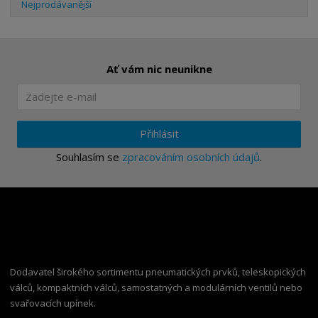
Nejprodávanější
Ať vám nic neunikne
Přihlásit
Souhlasím se
zpracováním osobních údajů
.
Dodavatel širokého sortimentu pneumatických prvků, teleskopických
válců, kompaktních válců, samostatných a modulárních ventilů nebo
svařovacích upínek.