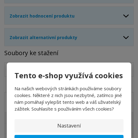
Zobrazit hodnocení produktu
Zobrazit alternativní produkty
Soubory ke stažení
Katalog CL-9121V GB
PDF
(4212.21 Kb)
Tento e-shop využívá cookies
Na našich webových stránkách používáme soubory
cookies. Některé z nich jsou nezbytné, zatímco jiné
nám pomáhají vylepšit tento web a váš uživatelský
Akční nabídky
zážitek. Souhlasíte s používáním všech cookies?
Akční nabídky
Nastavení
Novinky v sortimentu