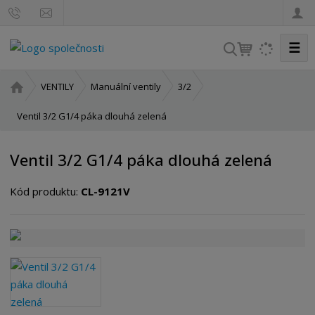
☰
V
y
h
Ú
VENTILY
Manuální ventily
3/2
l
v
o
Ventil 3/2 G1/4 páka dlouhá zelená
e
d
d
n
a
Ventil 3/2 G1/4 páka dlouhá zelená
í
t
s
Kód produktu:
CL-9121V
t
r
a
n
a