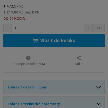
1 472,57 Kč
1 217,00 Kč bez DPH
DO 24 HODIN
S
N
Z
ks
n
a
m
í
v
ě
ž
ý
Vložit do košíku
n
i
š
i
t
i
t
m
t
p
n
m
o
o
n
Zeptejte se odborníka
Sdílet
ž
o
č
s
ž
e
t
s
t
v
t
Zobrazit detailní popis
í
v
í
Zobrazit technické parametry