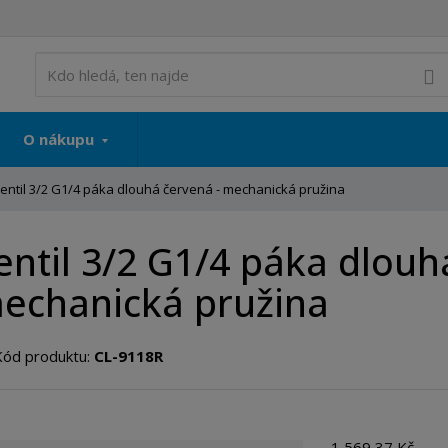
V
O nákupu
entil 3/2 G1/4 páka dlouhá červená - mechanická pružina
entil 3/2 G1/4 páka dlouh
echanická pružina
Kód produktu:
CL-9118R
1 569,37 Kč