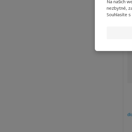
Na našich w
Vel
nezbytné, za
Souhlasíte s
dl