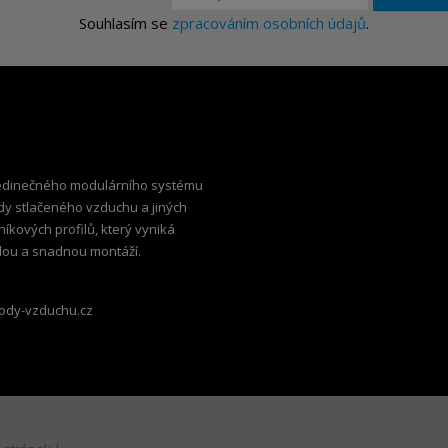
Souhlasím se
zpracováním osobních údajů
.
edinečného modulárního systému
dy stlačeného vzduchu a jiných
iníkových profilů, který vyniká
hlou a snadnou montáží.
ody-vzduchu.cz