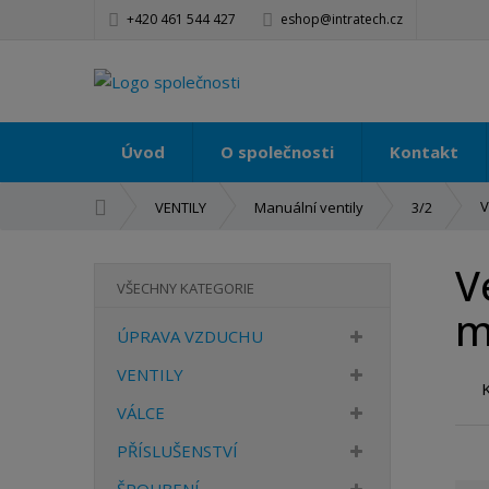
+420 461 544 427
eshop@intratech.cz
Úvod
O společnosti
Kontakt
Ú
V
VENTILY
Manuální ventily
3/2
v
o
V
d
VŠECHNY KATEGORIE
n
m
í
ÚPRAVA VZDUCHU
s
t
VENTILY
r
VÁLCE
a
n
PŘÍSLUŠENSTVÍ
a