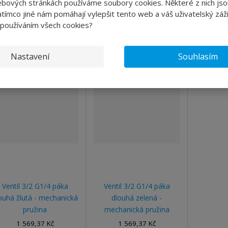
ebových stránkách používáme soubory cookies. Některé z nich jso
ikost připojení
1/4"
tímco jiné nám pomáhají vylepšit tento web a váš uživatelský záži
 používáním všech cookies?
Alternati
Nastavení
Souhlasím
Ventil 3/2 G1/4 páka
Ventil 3/2 G1/4 páka
ouhá žlutá - mechanická
dlouhá zelená -
pružina
mechanická pružina
1 569,37 Kč
1 569,37 Kč