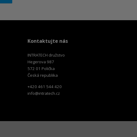
Kontaktujte nás
INTRATECH družstvo
Hegerova 987
572 01 Polička
Česká republika
+420 461 544 420
info@intratech.cz