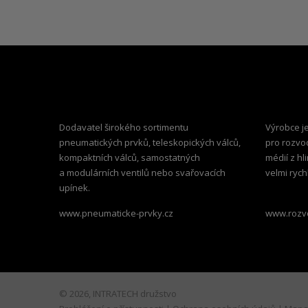
Dodavatel širokého sortimentu
Výrobce j
pneumatických prvků, teleskopických válců,
pro rozvo
kompaktních válců, samostatných
médií z hl
a modulárních ventilů nebo svařovacích
velmi ryc
upínek.
www.pneumaticke-prvky.cz
www.rozv
© 2026, INTRATECH družstvo