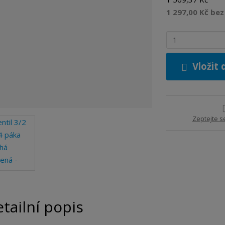
1 297,00 Kč be
Z
m
ě
Vložit 
n
i
t
p
o
Zeptejte s
č
e
t
tailní popis