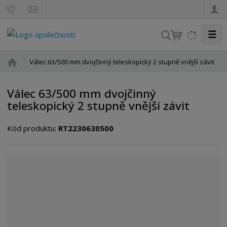
☰
V
y
h
Ú
Válec 63/500 mm dvojčinný teleskopický 2 stupně vnější závit
l
v
o
e
Válec 63/500 mm dvojčinný
d
d
teleskopický 2 stupně vnější závit
n
a
í
t
Kód produktu:
RT2230630500
s
t
r
a
n
a