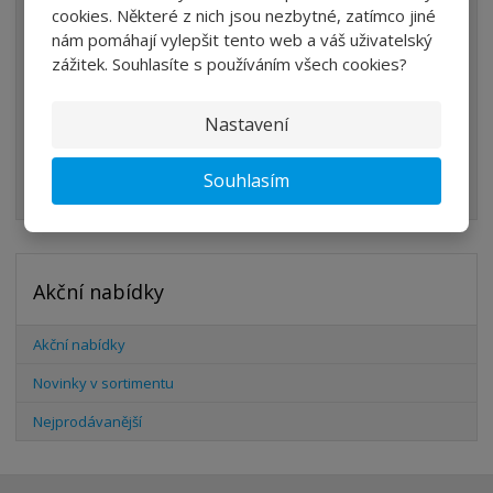
cookies. Některé z nich jsou nezbytné, zatímco jiné
VENTILY
nám pomáhají vylepšit tento web a váš uživatelský
zážitek. Souhlasíte s používáním všech cookies?
VÁLCE
PŘÍSLUŠENSTVÍ
Nastavení
ŠROUBENÍ
Souhlasím
HADICE
Akční nabídky
Akční nabídky
Novinky v sortimentu
Nejprodávanější