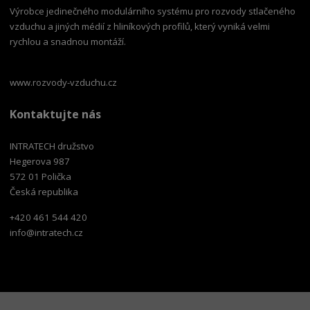
Výrobce jedinečného modulárního systému pro rozvody stlačeného
vzduchu a jiných médií z hliníkových profilů, který vyniká velmi
rychlou a snadnou montáží.
www.rozvody-vzduchu.cz
Kontaktujte nás
INTRATECH družstvo
Hegerova 987
572 01 Polička
Česká republika
+420 461 544 420
info@intratech.cz