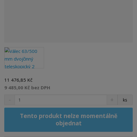
11 476,85 Kč
9 485,00 Kč bez DPH
S
N
Z
ks
n
a
m
í
v
ě
ž
ý
Tento produkt nelze momentálně
n
i
š
objednat
i
t
i
t
m
t