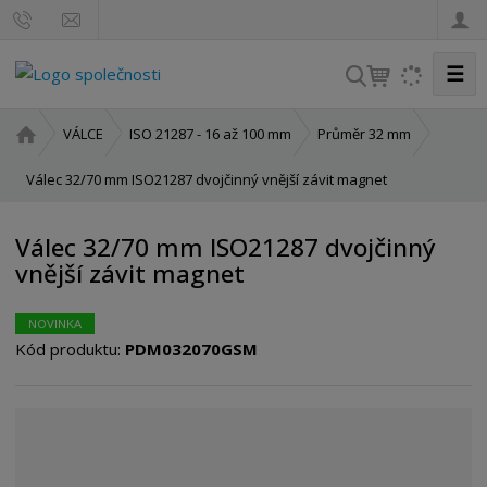
☰
V
y
h
Ú
VÁLCE
ISO 21287 - 16 až 100 mm
Průměr 32 mm
l
v
o
Válec 32/70 mm ISO21287 dvojčinný vnější závit magnet
e
d
d
n
a
Válec 32/70 mm ISO21287 dvojčinný
í
t
vnější závit magnet
s
t
r
NOVINKA
a
Kód produktu:
PDM032070GSM
n
a