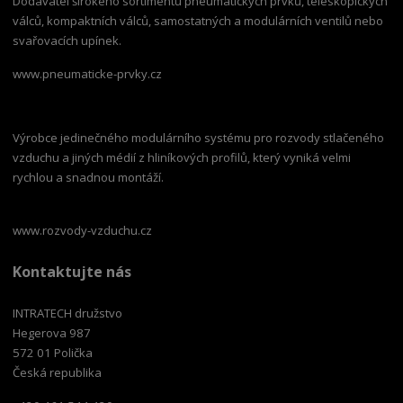
Dodavatel širokého sortimentu pneumatických prvků, teleskopických
válců, kompaktních válců, samostatných a modulárních ventilů nebo
svařovacích upínek.
www.pneumaticke-prvky.cz
Výrobce jedinečného modulárního systému pro rozvody stlačeného
vzduchu a jiných médií z hliníkových profilů, který vyniká velmi
rychlou a snadnou montáží.
www.rozvody-vzduchu.cz
Kontaktujte nás
INTRATECH družstvo
Hegerova 987
572 01 Polička
Česká republika