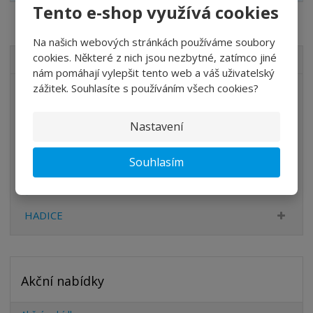
Tento e-shop využívá cookies
Na našich webových stránkách používáme soubory
cookies. Některé z nich jsou nezbytné, zatímco jiné
VŠECHNY KATEGORIE
nám pomáhají vylepšit tento web a váš uživatelský
zážitek. Souhlasíte s používáním všech cookies?
ÚPRAVA VZDUCHU
VENTILY
Nastavení
VÁLCE
Souhlasím
PŘÍSLUŠENSTVÍ
ŠROUBENÍ
HADICE
Akční nabídky