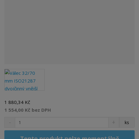
1 880,34 Kč
1 554,00 Kč bez DPH
S
N
Z
ks
n
a
m
í
v
ě
ž
ý
Tento produkt nelze momentálně