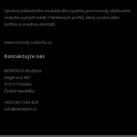
Výrobce jedinečného modulárního systému pro rozvody stlačeného
vzduchu a jiných médií z hliníkových profilů, který vyniká velmi
rychlou a snadnou montáží.
www.rozvody-vzduchu.cz
Kontaktujte nás
INTRATECH družstvo
Hegerova 987
572 01 Polička
Česká republika
+420 461 544 420
info@intratech.cz