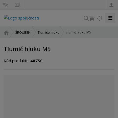
☰
V
y
h
Ú
Tlumič hluku M5
ŠROUBENÍ
Tlumiče hluku
l
v
o
e
Tlumič hluku M5
d
d
n
a
Kód produktu:
4A7SC
í
t
s
t
r
a
n
a