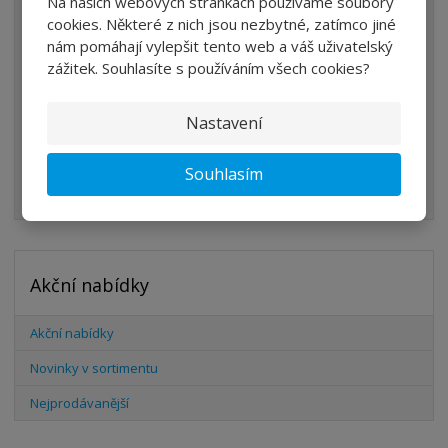
Na našich webových stránkách používáme soubory
ÚPRAVA VZDUCHU
cookies. Některé z nich jsou nezbytné, zatímco jiné
nám pomáhají vylepšit tento web a váš uživatelský
VENTILY
zážitek. Souhlasíte s používáním všech cookies?
VÁLCE
PŘÍSLUŠENSTVÍ
Nastavení
ŠROUBENÍ
Souhlasím
HADICE
Akční nabídky
Akční nabídky
Novinky v sortimentu
Nejprodávanější