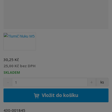
30,25 Kč
25,00 Kč bez DPH
SKLADEM
S
N
Z
ks
n
a
m
í
v
ě
ž
ý
Vložit do košíku
n
i
š
i
t
i
t
m
t
430-001845