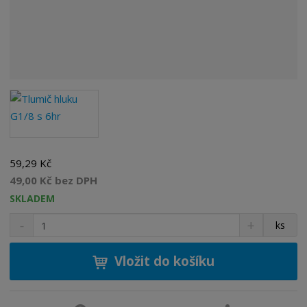
59,29 Kč
49,00 Kč bez DPH
SKLADEM
S
N
Z
ks
n
a
m
í
v
ě
ž
ý
Vložit do košíku
n
i
š
i
t
i
t
m
t