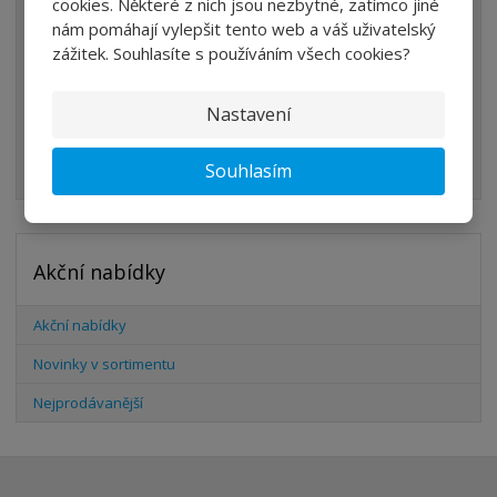
cookies. Některé z nich jsou nezbytné, zatímco jiné
VENTILY
nám pomáhají vylepšit tento web a váš uživatelský
VÁLCE
zážitek. Souhlasíte s používáním všech cookies?
PŘÍSLUŠENSTVÍ
Nastavení
ŠROUBENÍ
HADICE
Souhlasím
Akční nabídky
Akční nabídky
Novinky v sortimentu
Nejprodávanější