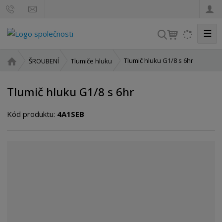
☰
V
y
h
Ú
Tlumič hluku G1/8 s 6hr
ŠROUBENÍ
Tlumiče hluku
l
v
o
e
Tlumič hluku G1/8 s 6hr
d
d
n
a
Kód produktu:
4A1SEB
í
t
s
t
r
a
n
a