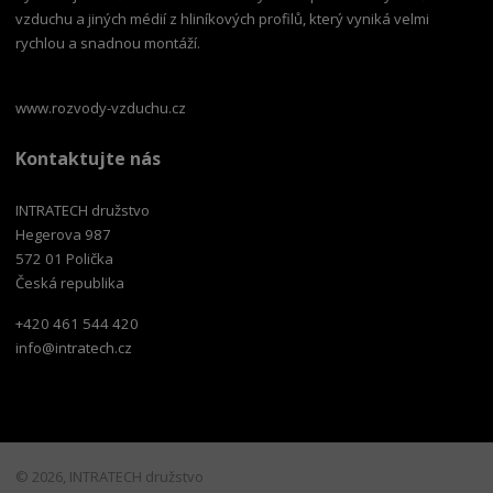
vzduchu a jiných médií z hliníkových profilů, který vyniká velmi
rychlou a snadnou montáží.
www.rozvody-vzduchu.cz
Kontaktujte nás
INTRATECH družstvo
Hegerova 987
572 01 Polička
Česká republika
+420 461 544 420
info@intratech.cz
© 2026, INTRATECH družstvo