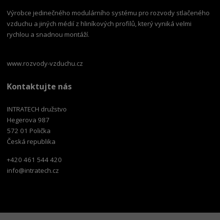
Výrobce jedinečného modulárního systému pro rozvody stlačeného
vzduchu a jiných médií z hliníkových profilů, který vyniká velmi
rychlou a snadnou montáží.
www.rozvody-vzduchu.cz
Kontaktujte nás
INTRATECH družstvo
Hegerova 987
572 01 Polička
Česká republika
+420 461 544 420
info@intratech.cz