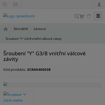
☰
V
y
h
Ú
ŠROUBENÍ
Závitové
l
v
o
Šroubení "Y" G3/8 vnitřní válcové závity
e
d
d
n
a
Šroubení "Y" G3/8 vnitřní válcové
í
t
závity
s
t
Kód produktu:
3CRA0400038
r
a
n
a