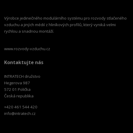
Výrobce jedinečného modulárního systému pro rozvody stlačeného
vzduchu a jiných médií z hliníkových profilů, který vyniká velmi
rychlou a snadnou montáží.
www.rozvody-vzduchu.cz
Kontaktujte nás
INTRATECH družstvo
Hegerova 987
572 01 Polička
Česká republika
+420 461 544 420
info@intratech.cz