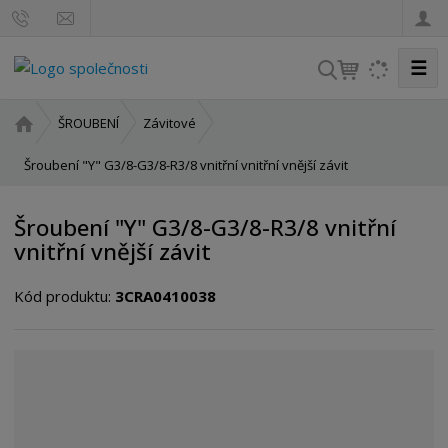
☰
V
y
h
Ú
ŠROUBENÍ
Závitové
l
v
o
Šroubení "Y" G3/8-G3/8-R3/8 vnitřní vnitřní vnější závit
e
d
d
n
a
Šroubení "Y" G3/8-G3/8-R3/8 vnitřní
í
t
vnitřní vnější závit
s
t
Kód produktu:
3CRA0410038
r
a
n
a