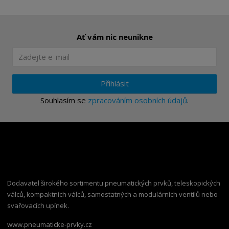
Ať vám nic neunikne
Přihlásit
Souhlasím se
zpracováním osobních údajů
.
Dodavatel širokého sortimentu pneumatických prvků, teleskopických
válců, kompaktních válců, samostatných a modulárních ventilů nebo
svařovacích upínek.
www.pneumaticke-prvky.cz