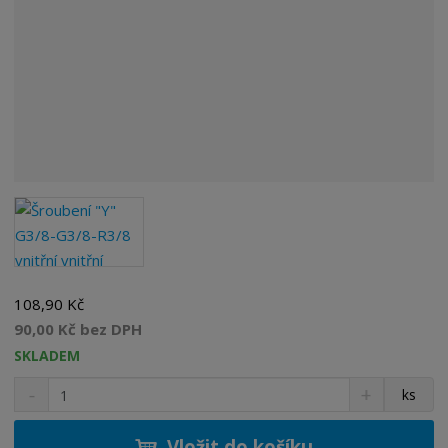
108,90 Kč
90,00 Kč bez DPH
SKLADEM
S
N
Z
ks
n
a
m
í
v
ě
ž
ý
Vložit do košíku