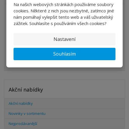
Na našich webových stránkách používáme soubory
cookies. Některé z nich jsou nezbytné, zatímco jiné
ÚPRAVA VZDUCHU
nám pomáhají vylepšit tento web a váš uživatelský
VENTILY
zážitek. Souhlasíte s používáním všech cookies?
VÁLCE
Nastavení
PŘÍSLUŠENSTVÍ
ŠROUBENÍ
Souhlasím
HADICE
Akční nabídky
Akční nabídky
Novinky v sortimentu
Nejprodávanější