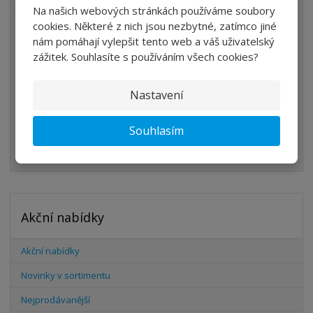
Na našich webových stránkách používáme soubory
cookies. Některé z nich jsou nezbytné, zatímco jiné
ÚPRAVA VZDUCHU
nám pomáhají vylepšit tento web a váš uživatelský
VENTILY
zážitek. Souhlasíte s používáním všech cookies?
VÁLCE
Nastavení
PŘÍSLUŠENSTVÍ
ŠROUBENÍ
Souhlasím
HADICE
Akční nabídky
Akční nabídky
Novinky v sortimentu
Nejprodávanější