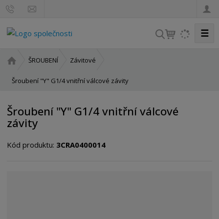
☰
V
y
h
Ú
ŠROUBENÍ
Závitové
l
v
o
Šroubení "Y" G1/4 vnitřní válcové závity
e
d
d
n
a
Šroubení "Y" G1/4 vnitřní válcové
í
t
závity
s
t
Kód produktu:
3CRA0400014
r
a
n
a