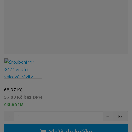
68,97 Kč
57,00 Kč bez DPH
SKLADEM
S
N
Z
ks
n
a
m
í
v
ě
ž
ý
Vložit do košíku