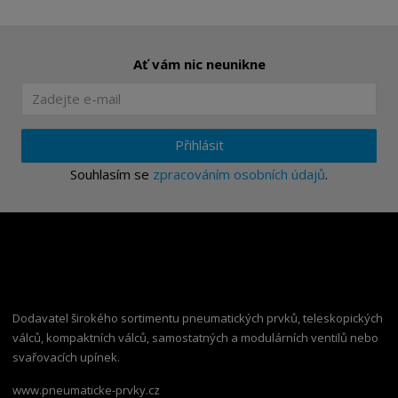
Ať vám nic neunikne
Přihlásit
Souhlasím se
zpracováním osobních údajů
.
Dodavatel širokého sortimentu pneumatických prvků, teleskopických
válců, kompaktních válců, samostatných a modulárních ventilů nebo
svařovacích upínek.
www.pneumaticke-prvky.cz