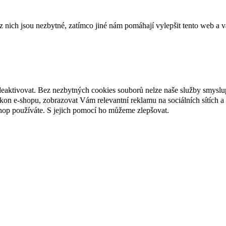
ich jsou nezbytné, zatímco jiné nám pomáhají vylepšit tento web a vá
deaktivovat. Bez nezbytných cookies souborů nelze naše služby smyslu
n e-shopu, zobrazovat Vám relevantní reklamu na sociálních sítích a 
hop používáte. S jejich pomocí ho můžeme zlepšovat.