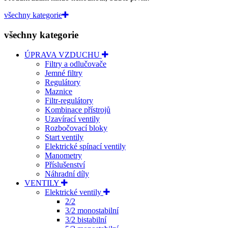
všechny kategorie
všechny kategorie
ÚPRAVA VZDUCHU
Filtry a odlučovače
Jemné filtry
Regulátory
Maznice
Filtr-regulátory
Kombinace přístrojů
Uzavírací ventily
Rozbočovací bloky
Start ventily
Elektrické spínací ventily
Manometry
Příslušenství
Náhradní díly
VENTILY
Elektrické ventily
2/2
3/2 monostabilní
3/2 bistabilní