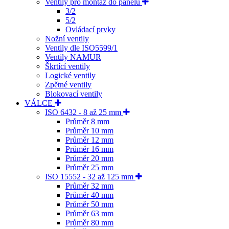
Ventily pro montáž do panelu
3/2
5/2
Ovládací prvky
Nožní ventily
Ventily dle ISO5599/1
Ventily NAMUR
Škrtící ventily
Logické ventily
Zpětné ventily
Blokovací ventily
VÁLCE
ISO 6432 - 8 až 25 mm
Průměr 8 mm
Průměr 10 mm
Průměr 12 mm
Průměr 16 mm
Průměr 20 mm
Průměr 25 mm
ISO 15552 - 32 až 125 mm
Průměr 32 mm
Průměr 40 mm
Průměr 50 mm
Průměr 63 mm
Průměr 80 mm