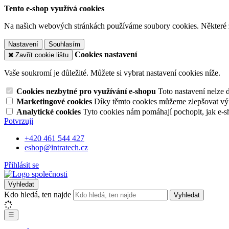
Tento e-shop využívá cookies
Na našich webových stránkách používáme soubory cookies. Některé z n
Nastavení
Souhlasím
Cookies nastavení
Zavřít cookie lištu
Vaše soukromí je důležité. Můžete si vybrat nastavení cookies níže.
Cookies nezbytné pro využívání e-shopu
Toto nastavení nelze 
Marketingové cookies
Díky těmto cookies můžeme zlepšovat výko
Analytické cookies
Tyto cookies nám pomáhají pochopit, jak e-s
Potvrzuji
+420 461 544 427
eshop@intratech.cz
Přihlásit se
Vyhledat
Kdo hledá, ten najde
Vyhledat
☰