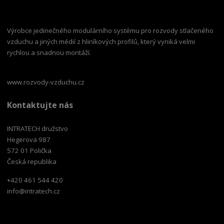
Výrobce jedinečného modulárního systému pro rozvody stlačeného
vzduchu a jiných médií z hliníkových profilů, který vyniká velmi
rychlou a snadnou montáží.
www.rozvody-vzduchu.cz
Kontaktujte nás
INTRATECH družstvo
Hegerova 987
572 01 Polička
Česká republika
+420 461 544 420
info@intratech.cz