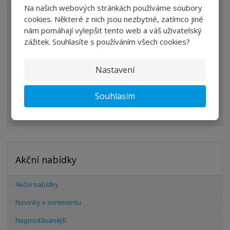
Na našich webových stránkách používáme soubory
cookies. Některé z nich jsou nezbytné, zatímco jiné
ÚPRAVA VZDUCHU
nám pomáhají vylepšit tento web a váš uživatelský
VENTILY
zážitek. Souhlasíte s používáním všech cookies?
VÁLCE
Nastavení
PŘÍSLUŠENSTVÍ
ŠROUBENÍ
Souhlasím
HADICE
Akční nabídky
Akční nabídky
Novinky v sortimentu
Nejprodávanější