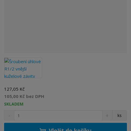
127,05 Kč
105,00 Kč bez DPH
SKLADEM
S
N
Z
ks
n
a
m
í
v
ě
ž
ý
Vložit do košíku