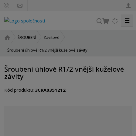
☰
V
y
h
Ú
ŠROUBENÍ
Závitové
l
v
o
Šroubení úhlové R1/2 vnější kuželové závity
e
d
d
n
a
Šroubení úhlové R1/2 vnější kuželové
í
t
závity
s
t
Kód produktu:
3CRA0351212
r
a
n
a