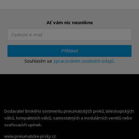
Ať vám nic neunikne
Přihlásit
Souhlasím se
zpracováním osobních údajů
.
Dodavatel širokého sortimentu pneumatických prvků, teleskopických
válců, kompaktních válců, samostatných a modulárních ventilů nebo
svařovacích upínek.
www.pneumaticke-prvky.cz