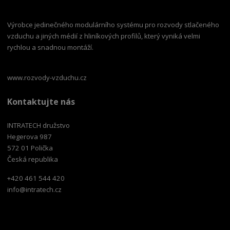
Výrobce jedinečného modulárního systému pro rozvody stlačeného
vzduchu a jiných médií z hliníkových profilů, který vyniká velmi
rychlou a snadnou montáží.
www.rozvody-vzduchu.cz
Kontaktujte nás
INTRATECH družstvo
Hegerova 987
572 01 Polička
Česká republika
+420 461 544 420
info@intratech.cz