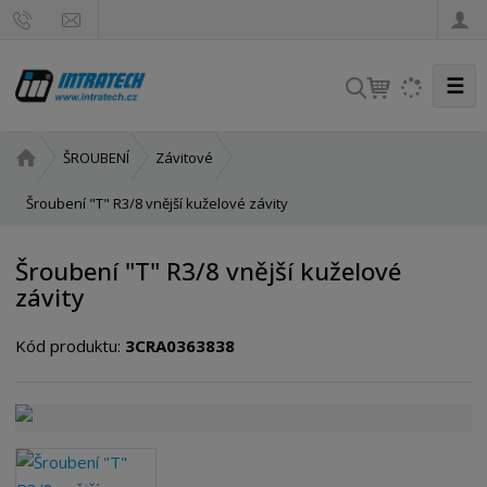
☰
V
y
h
Ú
ŠROUBENÍ
Závitové
l
v
e
o
Šroubení "T" R3/8 vnější kuželové závity
d
d
a
n
Šroubení "T" R3/8 vnější kuželové
t
í
závity
s
t
Kód produktu:
3CRA0363838
r
a
n
a