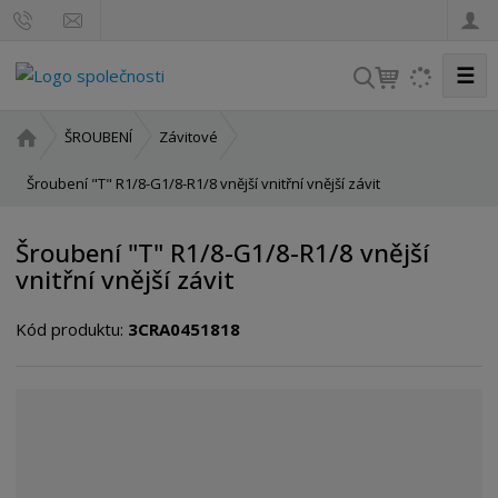
☰
V
y
h
Ú
ŠROUBENÍ
Závitové
l
v
o
Šroubení "T" R1/8-G1/8-R1/8 vnější vnitřní vnější závit
e
d
d
n
a
Šroubení "T" R1/8-G1/8-R1/8 vnější
í
t
vnitřní vnější závit
s
t
Kód produktu:
3CRA0451818
r
a
n
a