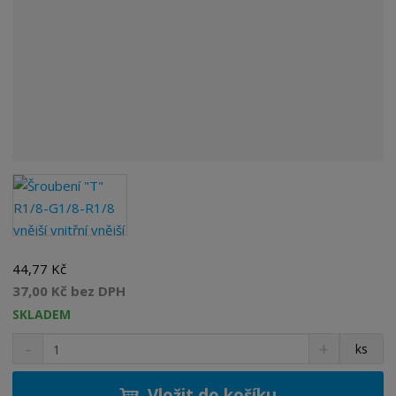
44,77 Kč
37,00 Kč bez DPH
SKLADEM
S
N
Z
ks
n
a
m
í
v
ě
ž
ý
Vložit do košíku