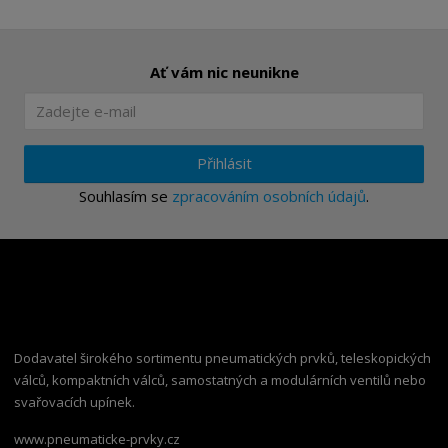
Ať vám nic neunikne
Přihlásit
Souhlasím se
zpracováním osobních údajů
.
Dodavatel širokého sortimentu pneumatických prvků, teleskopických
válců, kompaktních válců, samostatných a modulárních ventilů nebo
svařovacích upínek.
www.pneumaticke-prvky.cz