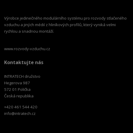
Výrobce jedinečného modulárního systému pro rozvody stlačeného
vzduchu a jiných médií z hliníkových profilů, který vyniká velmi
rychlou a snadnou montáží.
www.rozvody-vzduchu.cz
Kontaktujte nás
INTRATECH družstvo
Hegerova 987
572 01 Polička
Česká republika
+420 461 544 420
info@intratech.cz