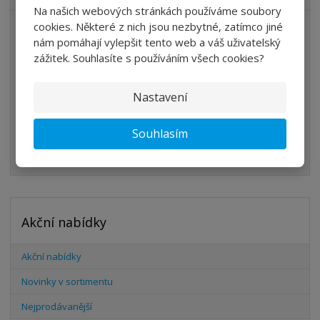
Na našich webových stránkách používáme soubory
cookies. Některé z nich jsou nezbytné, zatímco jiné
ÚPRAVA VZDUCHU
nám pomáhají vylepšit tento web a váš uživatelský
VENTILY
zážitek. Souhlasíte s používáním všech cookies?
VÁLCE
Nastavení
PŘÍSLUŠENSTVÍ
ŠROUBENÍ
Souhlasím
HADICE
Akční nabídky
Akční nabídky
Novinky v sortimentu
Nejprodávanější