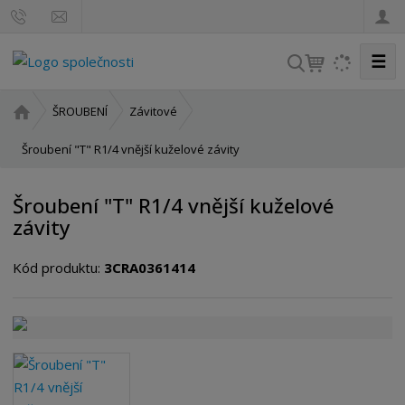
☰
V
y
h
Ú
ŠROUBENÍ
Závitové
l
v
o
Šroubení "T" R1/4 vnější kuželové závity
e
d
d
n
a
Šroubení "T" R1/4 vnější kuželové
í
t
závity
s
t
Kód produktu:
3CRA0361414
r
a
n
a