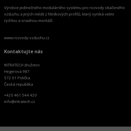
Výrobce jedinečného modulárního systému pro rozvody stlačeného
vzduchu a jiných médií z hliníkových profilů, který vyniká velmi
rychlou a snadnou montáží.
www.rozvody-vzduchu.cz
Kontaktujte nás
INTRATECH družstvo
Hegerova 987
572 01 Polička
Česká republika
+420 461 544 420
info@intratech.cz