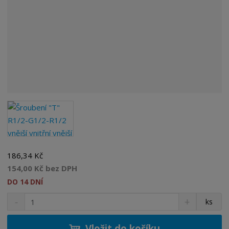
186,34 Kč
154,00 Kč bez DPH
DO 14 DNÍ
S
N
Z
ks
n
a
m
í
v
ě
ž
ý
Vložit do košíku