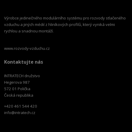
Výrobce jedinečného modulárního systému pro rozvody stlačeného
vzduchu a jiných médií z hliníkových profilů, který vyniká velmi
rychlou a snadnou montáží.
www.rozvody-vzduchu.cz
Kontaktujte nás
INTRATECH družstvo
Hegerova 987
572 01 Polička
Česká republika
+420 461 544 420
info@intratech.cz