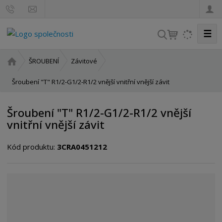
☰
V
y
h
Ú
ŠROUBENÍ
Závitové
l
v
o
Šroubení "T" R1/2-G1/2-R1/2 vnější vnitřní vnější závit
e
d
d
n
a
Šroubení "T" R1/2-G1/2-R1/2 vnější
í
t
vnitřní vnější závit
s
t
Kód produktu:
3CRA0451212
r
a
n
a