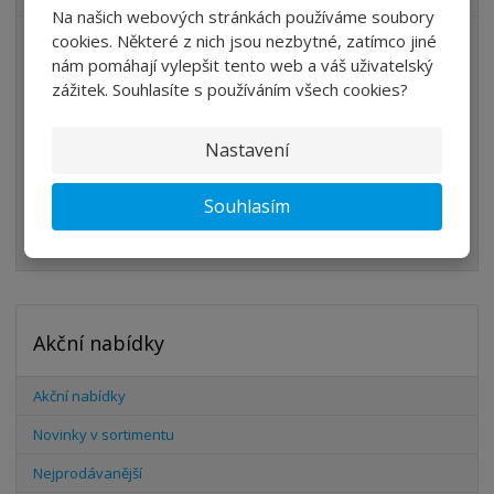
Na našich webových stránkách používáme soubory
cookies. Některé z nich jsou nezbytné, zatímco jiné
ÚPRAVA VZDUCHU
nám pomáhají vylepšit tento web a váš uživatelský
VENTILY
zážitek. Souhlasíte s používáním všech cookies?
VÁLCE
Nastavení
PŘÍSLUŠENSTVÍ
ŠROUBENÍ
Souhlasím
HADICE
Akční nabídky
Akční nabídky
Novinky v sortimentu
Nejprodávanější