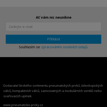
Ať vám nic neunikne
Přihlásit
Souhlasím se
zpracováním osobních údajů
.
Dodavatel širokého sortimentu pneumatických prvků, teleskopických
válců, kompaktních válců, samostatných a modulárních ventilů nebo
svařovacích upínek.
www.pneumaticke-prvky.cz