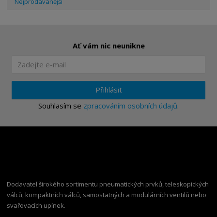
Nejprodávanější
Ať vám nic neunikne
Přihlásit
Souhlasím se
zpracováním osobních údajů
.
Dodavatel širokého sortimentu pneumatických prvků, teleskopických
válců, kompaktních válců, samostatných a modulárních ventilů nebo
svařovacích upínek.