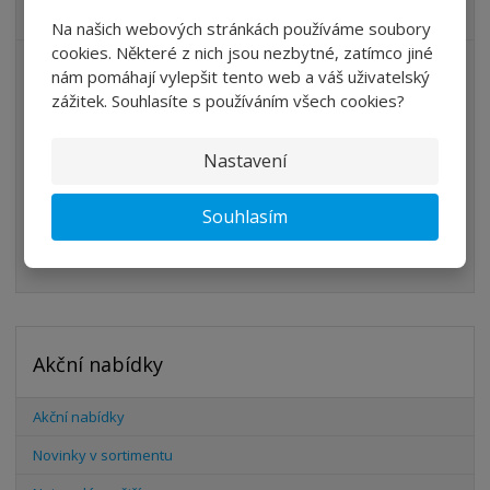
VŠECHNY KATEGORIE
Na našich webových stránkách používáme soubory
cookies. Některé z nich jsou nezbytné, zatímco jiné
ÚPRAVA VZDUCHU
nám pomáhají vylepšit tento web a váš uživatelský
zážitek. Souhlasíte s používáním všech cookies?
VENTILY
VÁLCE
Nastavení
PŘÍSLUŠENSTVÍ
Souhlasím
ŠROUBENÍ
HADICE
Akční nabídky
Akční nabídky
Novinky v sortimentu