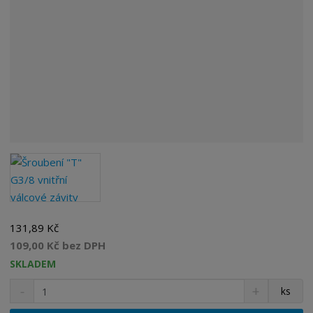
131,89 Kč
109,00 Kč bez DPH
SKLADEM
S
N
Z
ks
n
a
m