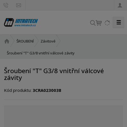
☰
V
y
h
Ú
ŠROUBENÍ
Závitové
l
v
e
o
Šroubení "T" G3/8 vnitřní válcové závity
d
d
a
n
Šroubení "T" G3/8 vnitřní válcové
t
í
závity
s
t
Kód produktu:
3CRA0230038
r
a
n
a