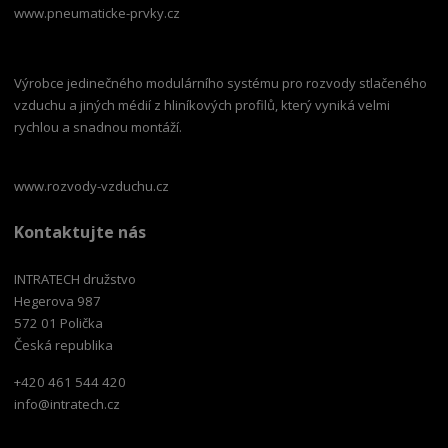
www.pneumaticke-prvky.cz
Výrobce jedinečného modulárního systému pro rozvody stlačeného
vzduchu a jiných médií z hliníkových profilů, který vyniká velmi
rychlou a snadnou montáží.
www.rozvody-vzduchu.cz
Kontaktujte nás
INTRATECH družstvo
Hegerova 987
572 01 Polička
Česká republika
+420 461 544 420
info@intratech.cz