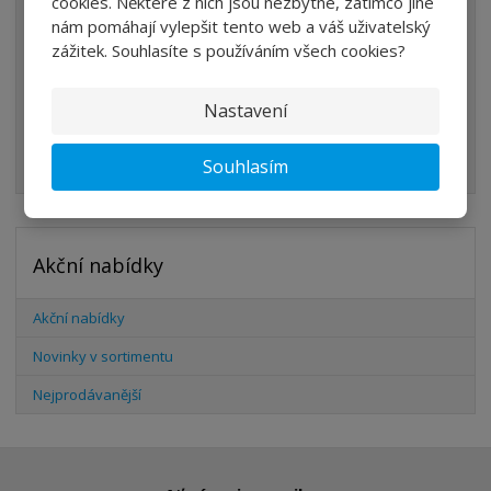
cookies. Některé z nich jsou nezbytné, zatímco jiné
VENTILY
nám pomáhají vylepšit tento web a váš uživatelský
VÁLCE
zážitek. Souhlasíte s používáním všech cookies?
PŘÍSLUŠENSTVÍ
Nastavení
ŠROUBENÍ
HADICE
Souhlasím
Akční nabídky
Akční nabídky
Novinky v sortimentu
Nejprodávanější