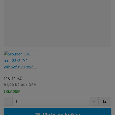
110,11 Kč
91,00 Kč bez DPH
SKLADEM
S
N
Z
ks
n
a
m
í
v
ě
ž
ý
Vložit do košíku