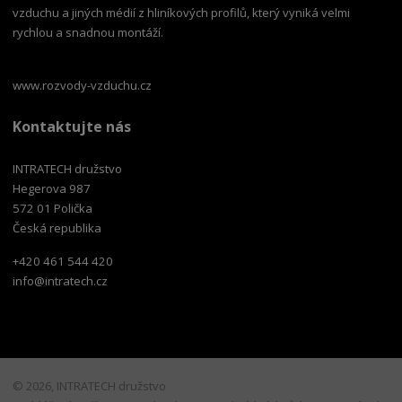
vzduchu a jiných médií z hliníkových profilů, který vyniká velmi
rychlou a snadnou montáží.
www.rozvody-vzduchu.cz
Kontaktujte nás
INTRATECH družstvo
Hegerova 987
572 01 Polička
Česká republika
+420 461 544 420
info@intratech.cz
© 2026, INTRATECH družstvo