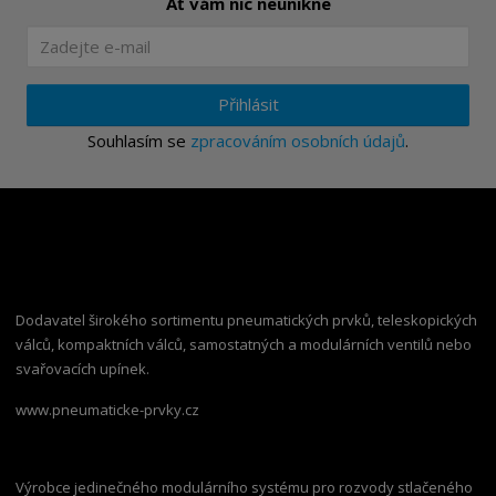
Ať vám nic neunikne
Přihlásit
Souhlasím se
zpracováním osobních údajů
.
Dodavatel širokého sortimentu pneumatických prvků, teleskopických
válců, kompaktních válců, samostatných a modulárních ventilů nebo
svařovacích upínek.
www.pneumaticke-prvky.cz
Výrobce jedinečného modulárního systému pro rozvody stlačeného