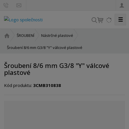
☰
V
y
h
Ú
ŠROUBENÍ
Nástrčné plastové
l
v
o
Šroubení 8/6 mm G3/8 "Y" válcové plastové
e
d
d
n
a
Šroubení 8/6 mm G3/8 "Y" válcové
í
t
plastové
s
t
Kód produktu:
3CMB310838
r
a
n
a