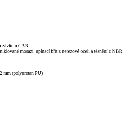
m závitem G3/8.
klované mosazi, upínací břit z nerezové oceli a těsnění z NBR.
02 mm (polyuretan PU)