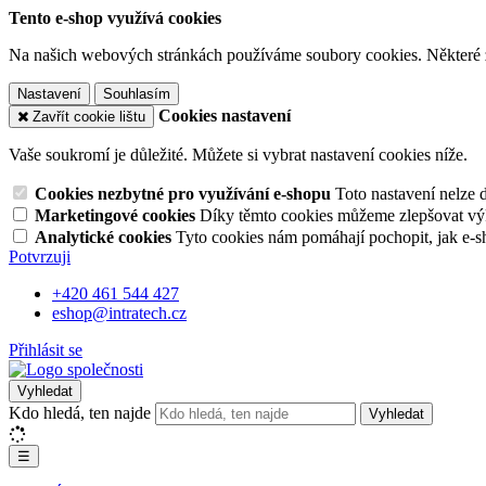
Tento e-shop využívá cookies
Na našich webových stránkách používáme soubory cookies. Některé z n
Nastavení
Souhlasím
Cookies nastavení
Zavřít cookie lištu
Vaše soukromí je důležité. Můžete si vybrat nastavení cookies níže.
Cookies nezbytné pro využívání e-shopu
Toto nastavení nelze 
Marketingové cookies
Díky těmto cookies můžeme zlepšovat výko
Analytické cookies
Tyto cookies nám pomáhají pochopit, jak e-s
Potvrzuji
+420 461 544 427
eshop@intratech.cz
Přihlásit se
Vyhledat
Kdo hledá, ten najde
Vyhledat
☰