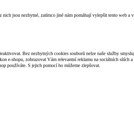
ich jsou nezbytné, zatímco jiné nám pomáhají vylepšit tento web a vá
deaktivovat. Bez nezbytných cookies souborů nelze naše služby smyslu
n e-shopu, zobrazovat Vám relevantní reklamu na sociálních sítích a 
hop používáte. S jejich pomocí ho můžeme zlepšovat.