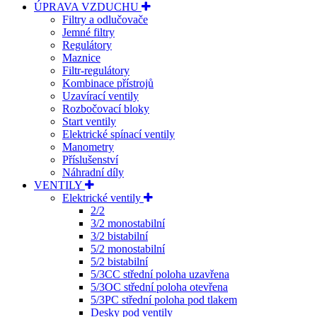
ÚPRAVA VZDUCHU
Filtry a odlučovače
Jemné filtry
Regulátory
Maznice
Filtr-regulátory
Kombinace přístrojů
Uzavírací ventily
Rozbočovací bloky
Start ventily
Elektrické spínací ventily
Manometry
Příslušenství
Náhradní díly
VENTILY
Elektrické ventily
2/2
3/2 monostabilní
3/2 bistabilní
5/2 monostabilní
5/2 bistabilní
5/3CC střední poloha uzavřena
5/3OC střední poloha otevřena
5/3PC střední poloha pod tlakem
Desky pod ventily