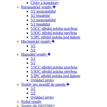
Cívky a konektory
Pneumatické ventily
3/2 monostabilní
3/2 bistabilní
5/2 monostabilní
5/2 bistabilní
5/3CC střední poloha uzavřena
5/3OC střední poloha otevřena
5/3PC střední poloha pod tlakem
Mechanické ventily
3/2
5/2
Manuální ventily
3/2
5/2
5/3CC střední poloha uzavřena
5/3OC střední poloha otevřena
5/3PC střední poloha pod tlakem
Ovládací prvky
Ventily pro montáž do panelu
3/2
5/2
Ovládací prvky
Nožní ventily
Ventily dle ISO5599/1