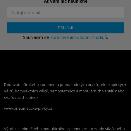
Ať vám nic neunikne
Přihlásit
Souhlasím se
zpracováním osobních údajů
.
Dodavatel širokého sortimentu pneumatických prvků, teleskopických
válců, kompaktních válců, samostatných a modulárních ventilů nebo
svařovacích upínek.
www.pneumaticke-prvky.cz
Výrobce jedinečného modulárního systému pro rozvody stlačeného