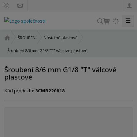
☰
V
y
h
Ú
ŠROUBENÍ
Nástrčné plastové
l
v
o
Šroubení 8/6 mm G1/8 "T" válcové plastové
e
d
d
n
a
Šroubení 8/6 mm G1/8 "T" válcové
í
t
plastové
s
t
Kód produktu:
3CMB220818
r
a
n
a