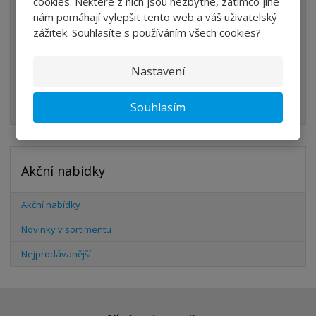
cookies. Některé z nich jsou nezbytné, zatímco jiné
VENTILY
nám pomáhají vylepšit tento web a váš uživatelský
VÁLCE
zážitek. Souhlasíte s používáním všech cookies?
PŘÍSLUŠENSTVÍ
Nastavení
ŠROUBENÍ
HADICE
Souhlasím
Akční nabídky
Akční nabídky
Novinky v sortimentu
Nejprodávanější