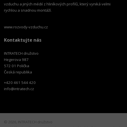
vzduchu a jiných médií z hliníkových profilů, který vyniká velmi
rychlou a snadnou montáží.
www.rozvody-vzduchu.cz
Kontaktujte nás
INTRATECH družstvo
Hegerova 987
572 01 Polička
Česká republika
+420 461 544 420
info@intratech.cz
© 2026, INTRATECH družstvo