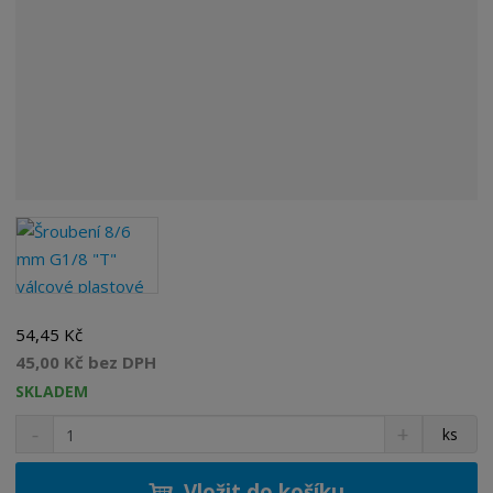
54,45 Kč
45,00 Kč bez DPH
SKLADEM
S
N
Z
ks
n
a
m
í
v
ě
ž
ý
Vložit do košíku