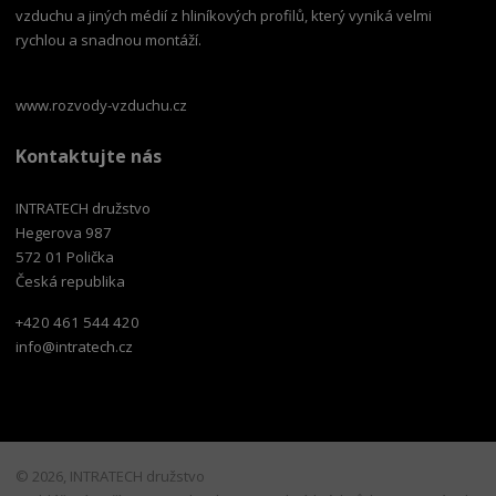
vzduchu a jiných médií z hliníkových profilů, který vyniká velmi
rychlou a snadnou montáží.
www.rozvody-vzduchu.cz
Kontaktujte nás
INTRATECH družstvo
Hegerova 987
572 01 Polička
Česká republika
+420 461 544 420
info@intratech.cz
© 2026, INTRATECH družstvo