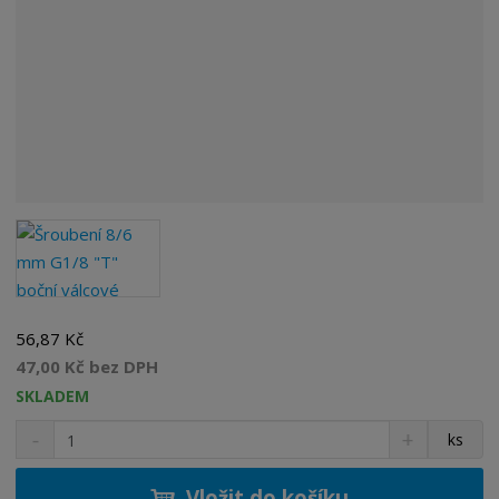
56,87 Kč
47,00 Kč bez DPH
SKLADEM
S
N
Z
ks
n
a
m
í
v
ě
ž
ý
Vložit do košíku