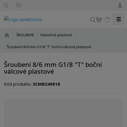
☰
V
y
h
Ú
ŠROUBENÍ
Nástrčné plastové
l
v
o
Šroubení 8/6 mm G1/8 "T" boční válcové plastové
e
d
d
n
a
Šroubení 8/6 mm G1/8 "T" boční
í
t
válcové plastové
s
t
Kód produktu:
3CMB240818
r
a
n
a