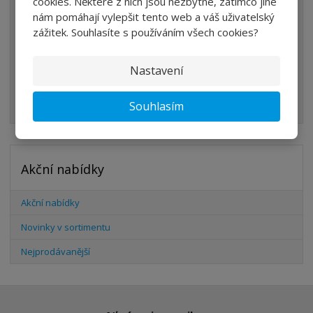
cookies. Některé z nich jsou nezbytné, zatímco jiné
VENTILY
nám pomáhají vylepšit tento web a váš uživatelský
VÁLCE
zážitek. Souhlasíte s používáním všech cookies?
PŘÍSLUŠENSTVÍ
Nastavení
ŠROUBENÍ
HADICE
Souhlasím
Akční nabídky
Akční nabídky
Novinky v sortimentu
Nejprodávanější