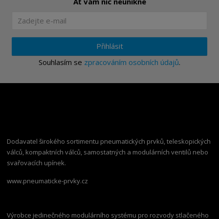
Ať vám nic neunikne
Přihlásit
Souhlasím se
zpracováním osobních údajů
.
Dodavatel širokého sortimentu pneumatických prvků, teleskopických
válců, kompaktních válců, samostatných a modulárních ventilů nebo
svařovacích upínek.
www.pneumaticke-prvky.cz
Výrobce jedinečného modulárního systému pro rozvody stlačeného