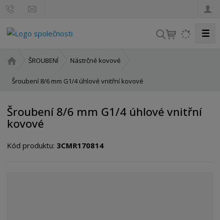
☰
V
y
h
Ú
ŠROUBENÍ
Nástrčné kovové
l
v
o
Šroubení 8/6 mm G1/4 úhlové vnitřní kovové
e
d
d
n
a
Šroubení 8/6 mm G1/4 úhlové vnitřní
í
t
kovové
s
t
Kód produktu:
3CMR170814
r
a
n
a