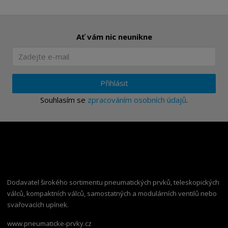
Ať vám nic neunikne
Přihlásit
Souhlasím se
zpracováním osobních údajů
.
Dodavatel širokého sortimentu pneumatických prvků, teleskopických
válců, kompaktních válců, samostatných a modulárních ventilů nebo
svařovacích upínek.
www.pneumaticke-prvky.cz