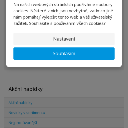
Na našich webových stránkách používáme soubory
cookies. Některé z nich jsou nezbytné, zatímco jiné
ÚPRAVA VZDUCHU
nám pomáhají vylepšit tento web a váš uživatelský
VENTILY
zážitek. Souhlasíte s používáním všech cookies?
VÁLCE
Nastavení
PŘÍSLUŠENSTVÍ
ŠROUBENÍ
Souhlasím
HADICE
Akční nabídky
Akční nabídky
Novinky v sortimentu
Nejprodávanější