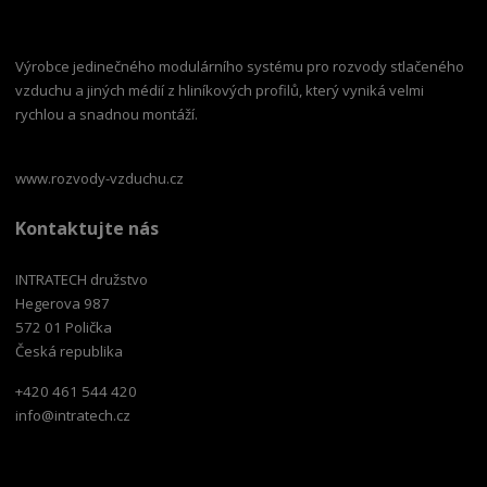
Výrobce jedinečného modulárního systému pro rozvody stlačeného
vzduchu a jiných médií z hliníkových profilů, který vyniká velmi
rychlou a snadnou montáží.
www.rozvody-vzduchu.cz
Kontaktujte nás
INTRATECH družstvo
Hegerova 987
572 01 Polička
Česká republika
+420 461 544 420
info@intratech.cz