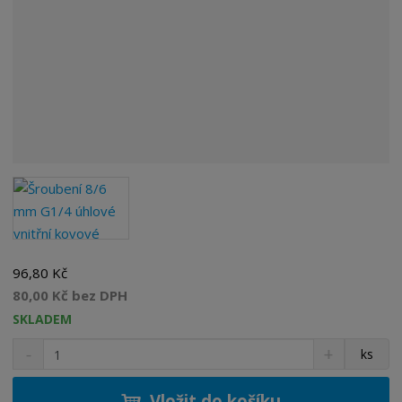
96,80 Kč
80,00 Kč bez DPH
SKLADEM
S
N
Z
ks
n
a
m
í
v
ě
ž
ý
Vložit do košíku