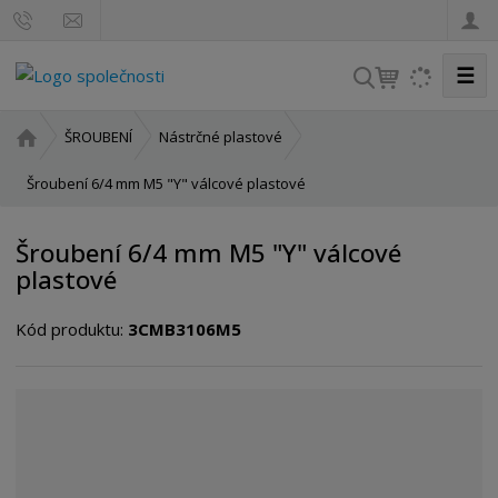
☰
V
y
h
Ú
ŠROUBENÍ
Nástrčné plastové
l
v
o
Šroubení 6/4 mm M5 "Y" válcové plastové
e
d
d
n
a
Šroubení 6/4 mm M5 "Y" válcové
í
t
plastové
s
t
Kód produktu:
3CMB3106M5
r
a
n
a