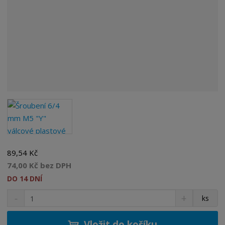
89,54 Kč
74,00 Kč bez DPH
DO 14 DNÍ
S
N
Z
ks
n
a
m
í
v
ě
ž
ý
Vložit do košíku