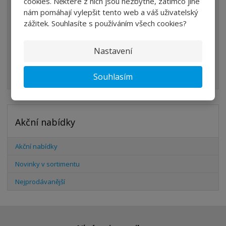
cookies. Některé z nich jsou nezbytné, zatímco jiné
VENTILY
nám pomáhají vylepšit tento web a váš uživatelský
VÁLCE
zážitek. Souhlasíte s používáním všech cookies?
PŘÍSLUŠENSTVÍ
Nastavení
ŠROUBENÍ
HADICE
Souhlasím
Akční nabídky
Akční nabídky
Novinky v sortimentu
Nejprodávanější