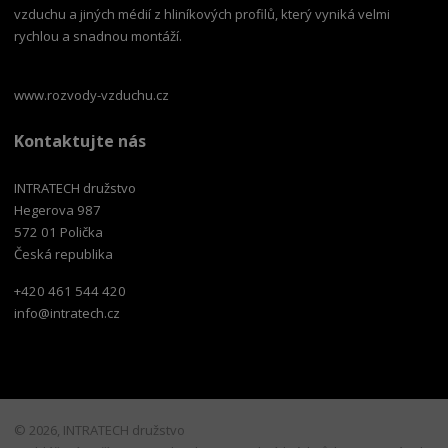
vzduchu a jiných médií z hliníkových profilů, který vyniká velmi
rychlou a snadnou montáží.
www.rozvody-vzduchu.cz
Kontaktujte nás
INTRATECH družstvo
Hegerova 987
572 01 Polička
Česká republika
+420 461 544 420
info@intratech.cz
© 2026, INTRATECH družstvo