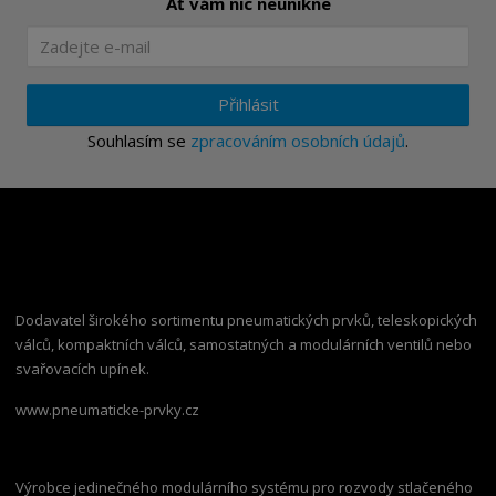
Ať vám nic neunikne
Přihlásit
Souhlasím se
zpracováním osobních údajů
.
Dodavatel širokého sortimentu pneumatických prvků, teleskopických
válců, kompaktních válců, samostatných a modulárních ventilů nebo
svařovacích upínek.
www.pneumaticke-prvky.cz
Výrobce jedinečného modulárního systému pro rozvody stlačeného