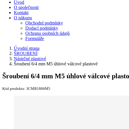
Úvod
O společnosti
Kontakt
O nákupu
Obchodní podmínky
Dodací podmínky
Ochrana osobních údajů
Formuláře
Úvodní strana
ŠROUBENÍ
Nástrčné plastové
Šroubení 6/4 mm M5 úhlové válcové plastové
Šroubení 6/4 mm M5 úhlové válcové plast
Kód produktu:
3CMB1806M5