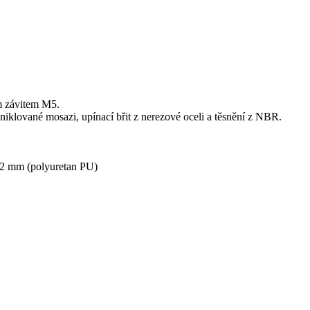
m závitem M5.
klované mosazi, upínací břit z nerezové oceli a těsnění z NBR.
02 mm (polyuretan PU)