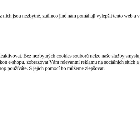
ich jsou nezbytné, zatímco jiné nám pomáhají vylepšit tento web a vá
deaktivovat. Bez nezbytných cookies souborů nelze naše služby smyslu
n e-shopu, zobrazovat Vám relevantní reklamu na sociálních sítích a 
hop používáte. S jejich pomocí ho můžeme zlepšovat.