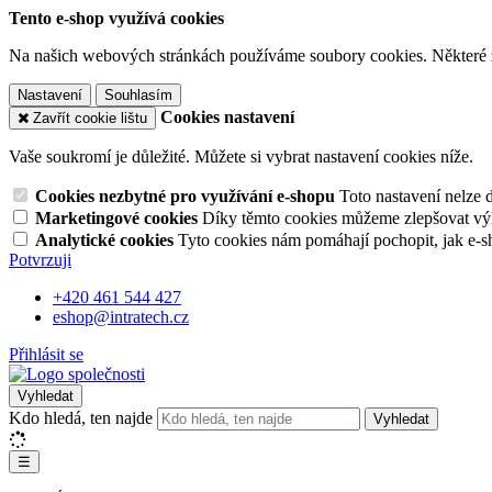
Tento e-shop využívá cookies
Na našich webových stránkách používáme soubory cookies. Některé z n
Nastavení
Souhlasím
Cookies nastavení
Zavřít cookie lištu
Vaše soukromí je důležité. Můžete si vybrat nastavení cookies níže.
Cookies nezbytné pro využívání e-shopu
Toto nastavení nelze 
Marketingové cookies
Díky těmto cookies můžeme zlepšovat výko
Analytické cookies
Tyto cookies nám pomáhají pochopit, jak e-s
Potvrzuji
+420 461 544 427
eshop@intratech.cz
Přihlásit se
Vyhledat
Kdo hledá, ten najde
Vyhledat
☰