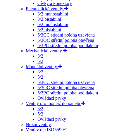
Cívky a konektory
Pneumatické ventily
3/2 monostabilní
3/2 bistabilní
5/2 monostabilní
5/2 bistabilní
5/3CC střední poloha uzavřena
5/3OC střední poloha otevřena
5/3PC střední poloha pod tlakem
Mechanické ventily
3/2
5/2
Manuální ventily
3/2
5/2
5/3CC střední poloha uzavřena
5/3OC střední poloha otevřena
5/3PC střední poloha pod tlakem
Ovládací prvky
Ventily pro montáž do panelu
3/2
5/2
Ovládací prvky
Nožní ventily
Ventily dle ISO5599/1