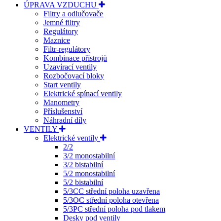
ÚPRAVA VZDUCHU
Filtry a odlučovače
Jemné filtry
Regulátory
Maznice
Filtr-regulátory
Kombinace přístrojů
Uzavírací ventily
Rozbočovací bloky
Start ventily
Elektrické spínací ventily
Manometry
Příslušenství
Náhradní díly
VENTILY
Elektrické ventily
2/2
3/2 monostabilní
3/2 bistabilní
5/2 monostabilní
5/2 bistabilní
5/3CC střední poloha uzavřena
5/3OC střední poloha otevřena
5/3PC střední poloha pod tlakem
Desky pod ventily