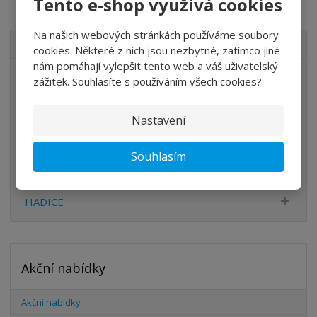
Tento e-shop využívá cookies
Na našich webových stránkách používáme soubory
VŠECHNY KATEGORIE
cookies. Některé z nich jsou nezbytné, zatímco jiné
nám pomáhají vylepšit tento web a váš uživatelský
ÚPRAVA VZDUCHU
zážitek. Souhlasíte s používáním všech cookies?
VENTILY
Nastavení
VÁLCE
PŘÍSLUŠENSTVÍ
Souhlasím
ŠROUBENÍ
HADICE
Akční nabídky
Akční nabídky