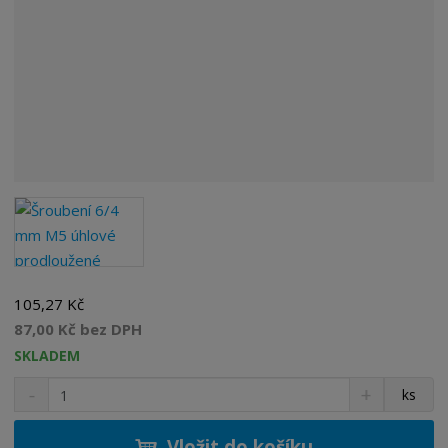
105,27 Kč
87,00 Kč bez DPH
SKLADEM
S
N
Z
ks
n
a
m
í
v
ě
ž
ý
Vložit do košíku