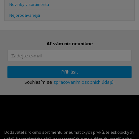
Novinky v sortimentu
Nejprodávanější
Ať vám nic neunikne
Přihlásit
Souhlasím se
zpracováním osobních údajů
.
Dodavatel širokého sortimentu pneumatických prvků, teleskopických
válců, kompaktních válců, samostatných a modulárních ventilů nebo