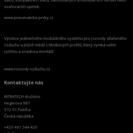
svařovacích upínek.
www.pneumaticke-prvky.cz
Výrobce jedinečného modulárního systému pro rozvody stlačeného
vzduchu a jiných médií z hliníkových profilů, který vyniká velmi
rychlou a snadnou montáží.
www.rozvody-vzduchu.cz
Kontaktujte nás
INTRATECH družstvo
Hegerova 987
572 01 Polička
Česká republika
+420 461 544 420