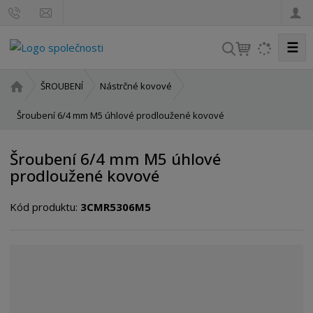
☰
V
y
h
Ú
ŠROUBENÍ
Nástrčné kovové
l
v
o
Šroubení 6/4 mm M5 úhlové prodloužené kovové
e
d
d
n
a
Šroubení 6/4 mm M5 úhlové
í
t
prodloužené kovové
s
t
Kód produktu:
3CMR5306M5
r
a
n
a