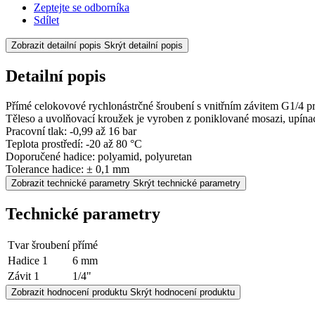
Zeptejte se odborníka
Sdílet
Zobrazit detailní popis
Skrýt detailní popis
Detailní popis
Přímé celokovové rychlonástrčné šroubení s vnitřním závitem G1/4 p
Těleso a uvolňovací kroužek je vyroben z poniklované mosazi, upínací
Pracovní tlak: -0,99 až 16 bar
Teplota prostředí: -20 až 80 °C
Doporučené hadice: polyamid, polyuretan
Tolerance hadice: ± 0,1 mm
Zobrazit technické parametry
Skrýt technické parametry
Technické parametry
Tvar šroubení
přímé
Hadice 1
6 mm
Závit 1
1/4"
Zobrazit hodnocení produktu
Skrýt hodnocení produktu