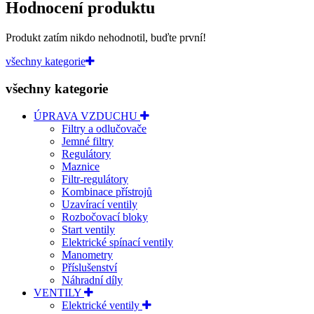
Hodnocení produktu
Produkt zatím nikdo nehodnotil, buďte první!
všechny kategorie
všechny kategorie
ÚPRAVA VZDUCHU
Filtry a odlučovače
Jemné filtry
Regulátory
Maznice
Filtr-regulátory
Kombinace přístrojů
Uzavírací ventily
Rozbočovací bloky
Start ventily
Elektrické spínací ventily
Manometry
Příslušenství
Náhradní díly
VENTILY
Elektrické ventily