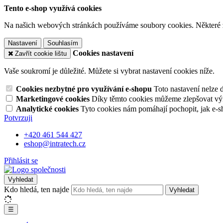
Tento e-shop využívá cookies
Na našich webových stránkách používáme soubory cookies. Některé z n
Nastavení
Souhlasím
Cookies nastavení
Zavřít cookie lištu
Vaše soukromí je důležité. Můžete si vybrat nastavení cookies níže.
Cookies nezbytné pro využívání e-shopu
Toto nastavení nelze 
Marketingové cookies
Díky těmto cookies můžeme zlepšovat výko
Analytické cookies
Tyto cookies nám pomáhají pochopit, jak e-s
Potvrzuji
+420 461 544 427
eshop@intratech.cz
Přihlásit se
Vyhledat
Kdo hledá, ten najde
Vyhledat
☰