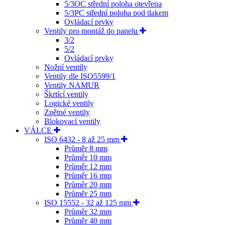
5/3OC střední poloha otevřena
5/3PC střední poloha pod tlakem
Ovládací prvky
Ventily pro montáž do panelu
3/2
5/2
Ovládací prvky
Nožní ventily
Ventily dle ISO5599/1
Ventily NAMUR
Škrtící ventily
Logické ventily
Zpětné ventily
Blokovací ventily
VÁLCE
ISO 6432 - 8 až 25 mm
Průměr 8 mm
Průměr 10 mm
Průměr 12 mm
Průměr 16 mm
Průměr 20 mm
Průměr 25 mm
ISO 15552 - 32 až 125 mm
Průměr 32 mm
Průměr 40 mm