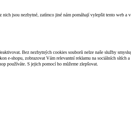
ich jsou nezbytné, zatímco jiné nám pomáhají vylepšit tento web a vá
deaktivovat. Bez nezbytných cookies souborů nelze naše služby smyslu
n e-shopu, zobrazovat Vám relevantní reklamu na sociálních sítích a 
hop používáte. S jejich pomocí ho můžeme zlepšovat.