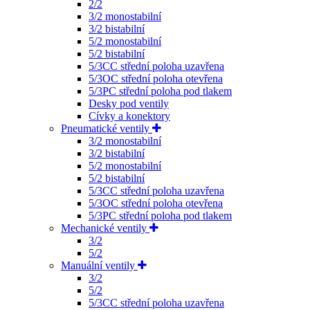
2/2
3/2 monostabilní
3/2 bistabilní
5/2 monostabilní
5/2 bistabilní
5/3CC střední poloha uzavřena
5/3OC střední poloha otevřena
5/3PC střední poloha pod tlakem
Desky pod ventily
Cívky a konektory
Pneumatické ventily
3/2 monostabilní
3/2 bistabilní
5/2 monostabilní
5/2 bistabilní
5/3CC střední poloha uzavřena
5/3OC střední poloha otevřena
5/3PC střední poloha pod tlakem
Mechanické ventily
3/2
5/2
Manuální ventily
3/2
5/2
5/3CC střední poloha uzavřena