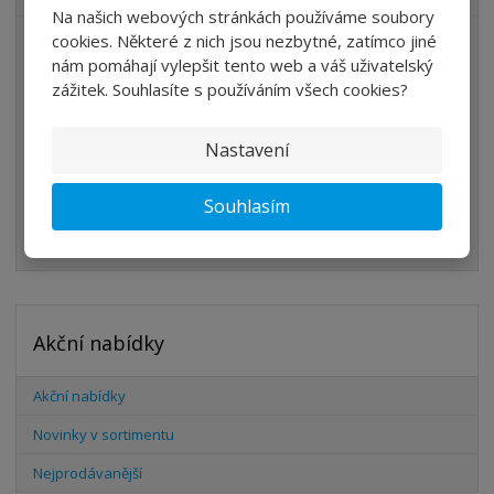
Na našich webových stránkách používáme soubory
cookies. Některé z nich jsou nezbytné, zatímco jiné
ÚPRAVA VZDUCHU
nám pomáhají vylepšit tento web a váš uživatelský
VENTILY
zážitek. Souhlasíte s používáním všech cookies?
VÁLCE
Nastavení
PŘÍSLUŠENSTVÍ
ŠROUBENÍ
Souhlasím
HADICE
Akční nabídky
Akční nabídky
Novinky v sortimentu
Nejprodávanější