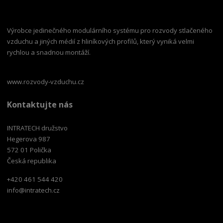
Výrobce jedinečného modulárního systému pro rozvody stlačeného
vzduchu a jiných médií z hliníkových profilů, který vyniká velmi
rychlou a snadnou montáží.
www.rozvody-vzduchu.cz
Kontaktujte nás
INTRATECH družstvo
Hegerova 987
572 01 Polička
Česká republika
+420 461 544 420
info@intratech.cz