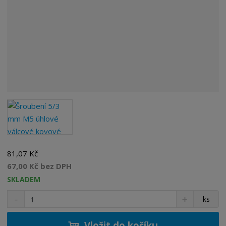
81,07 Kč
67,00 Kč bez DPH
SKLADEM
S
N
Z
ks
n
a
m
í
v
ě
ž
ý
Vložit do košíku