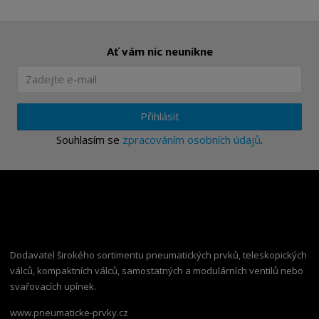
Ať vám nic neunikne
Přihlásit
Souhlasím se
zpracováním osobních údajů
.
Dodavatel širokého sortimentu pneumatických prvků, teleskopických
válců, kompaktních válců, samostatných a modulárních ventilů nebo
svařovacích upínek.
www.pneumaticke-prvky.cz