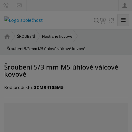
☰
V
y
h
Ú
ŠROUBENÍ
Nástrčné kovové
l
v
o
Šroubení 5/3 mm M5 úhlové válcové kovové
e
d
d
n
a
Šroubení 5/3 mm M5 úhlové válcové
í
t
kovové
s
t
Kód produktu:
3CMR4105M5
r
a
n
a