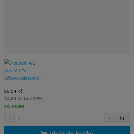
89,54 Kč
74,00 Kč bez DPH
SKLADEM
S
N
Z
ks
n
a
m
í
v
ě
ž
ý
Vložit do košíku