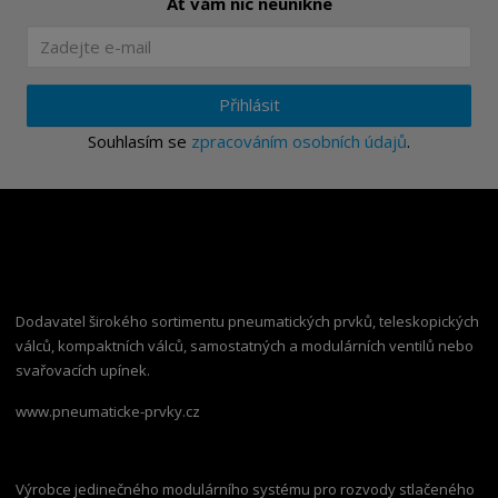
Ať vám nic neunikne
Přihlásit
Souhlasím se
zpracováním osobních údajů
.
Dodavatel širokého sortimentu pneumatických prvků, teleskopických
válců, kompaktních válců, samostatných a modulárních ventilů nebo
svařovacích upínek.
www.pneumaticke-prvky.cz
Výrobce jedinečného modulárního systému pro rozvody stlačeného