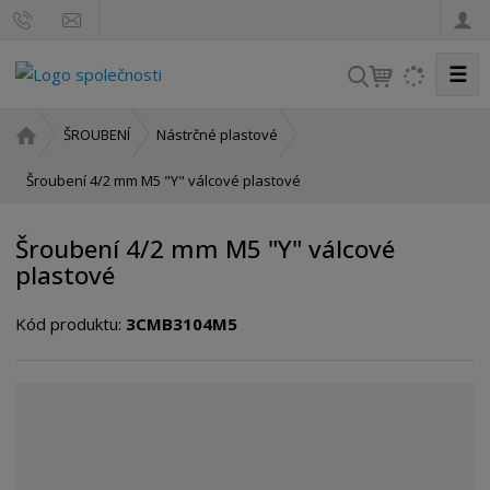
☰
V
y
h
Ú
ŠROUBENÍ
Nástrčné plastové
l
v
o
Šroubení 4/2 mm M5 "Y" válcové plastové
e
d
d
n
a
Šroubení 4/2 mm M5 "Y" válcové
í
t
plastové
s
t
Kód produktu:
3CMB3104M5
r
a
n
a