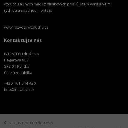
vzduchu a jiných médií z hliníkových profilů, který vyniká velmi
rychlou a snadnou montáží.
www.rozvody-vzduchu.cz
Kontaktujte nás
INTRATECH družstvo
Hegerova 987
572 01 Polička
Česká republika
+420 461 544 420
info@intratech.cz
© 2026, INTRATECH družstvo