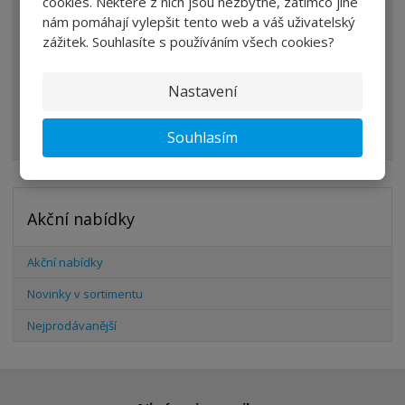
cookies. Některé z nich jsou nezbytné, zatímco jiné
VENTILY
nám pomáhají vylepšit tento web a váš uživatelský
VÁLCE
zážitek. Souhlasíte s používáním všech cookies?
PŘÍSLUŠENSTVÍ
Nastavení
ŠROUBENÍ
HADICE
Souhlasím
Akční nabídky
Akční nabídky
Novinky v sortimentu
Nejprodávanější