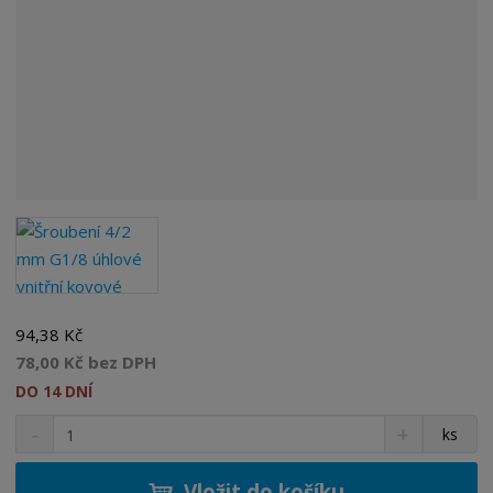
94,38 Kč
78,00 Kč bez DPH
DO 14 DNÍ
S
N
Z
ks
n
a
m
í
v
ě
ž
ý
Vložit do košíku