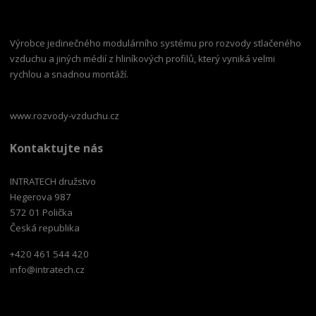
Výrobce jedinečného modulárního systému pro rozvody stlačeného
vzduchu a jiných médií z hliníkových profilů, který vyniká velmi
rychlou a snadnou montáží.
www.rozvody-vzduchu.cz
Kontaktujte nás
INTRATECH družstvo
Hegerova 987
572 01 Polička
Česká republika
+420 461 544 420
info@intratech.cz