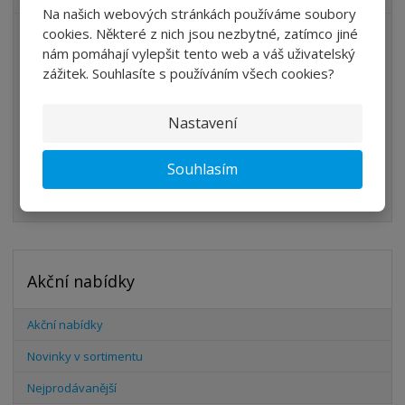
Na našich webových stránkách používáme soubory
cookies. Některé z nich jsou nezbytné, zatímco jiné
ÚPRAVA VZDUCHU
nám pomáhají vylepšit tento web a váš uživatelský
VENTILY
zážitek. Souhlasíte s používáním všech cookies?
VÁLCE
Nastavení
PŘÍSLUŠENSTVÍ
ŠROUBENÍ
Souhlasím
HADICE
Akční nabídky
Akční nabídky
Novinky v sortimentu
Nejprodávanější