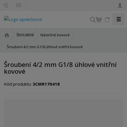
☰
V
y
h
Ú
ŠROUBENÍ
Nástrčné kovové
l
v
o
Šroubení 4/2 mm G1/8 úhlové vnitřní kovové
e
d
d
n
a
Šroubení 4/2 mm G1/8 úhlové vnitřní
í
t
kovové
s
t
Kód produktu:
3CMR170418
r
a
n
a