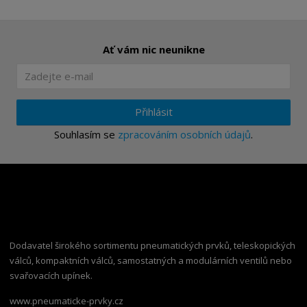
Ať vám nic neunikne
Přihlásit
Souhlasím se
zpracováním osobních údajů
.
Dodavatel širokého sortimentu pneumatických prvků, teleskopických
válců, kompaktních válců, samostatných a modulárních ventilů nebo
svařovacích upínek.
www.pneumaticke-prvky.cz