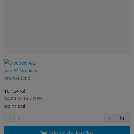
101,64 Kč
84,00 Kč bez DPH
DO 14 DNÍ
S
N
Z
ks
n
a
m
í
v
ě
ž
ý
Vložit do košíku