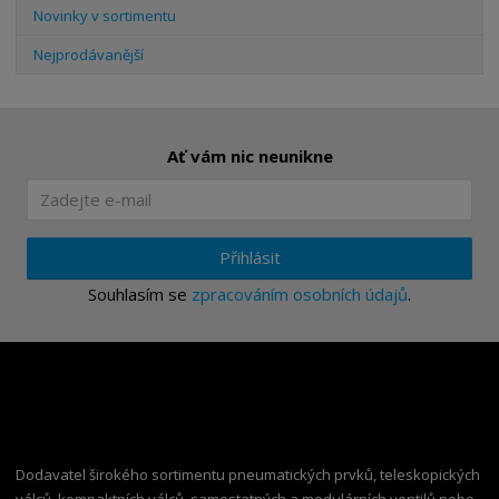
Novinky v sortimentu
Nejprodávanější
Ať vám nic neunikne
Přihlásit
Souhlasím se
zpracováním osobních údajů
.
Dodavatel širokého sortimentu pneumatických prvků, teleskopických
válců, kompaktních válců, samostatných a modulárních ventilů nebo