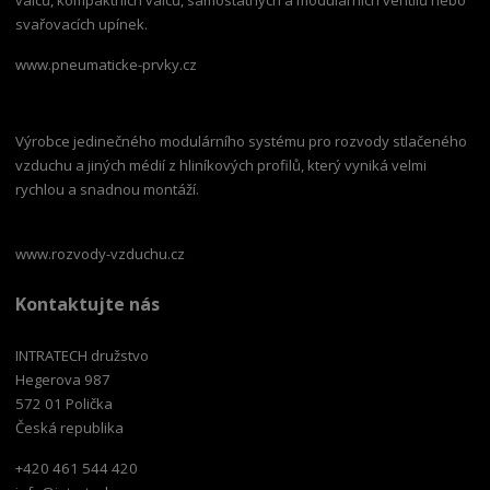
svařovacích upínek.
www.pneumaticke-prvky.cz
Výrobce jedinečného modulárního systému pro rozvody stlačeného
vzduchu a jiných médií z hliníkových profilů, který vyniká velmi
rychlou a snadnou montáží.
www.rozvody-vzduchu.cz
Kontaktujte nás
INTRATECH družstvo
Hegerova 987
572 01 Polička
Česká republika
+420 461 544 420