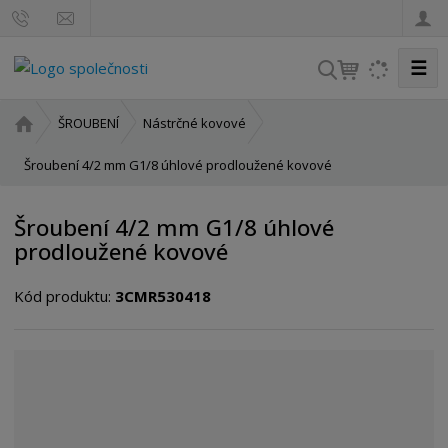
☰
V
y
h
Ú
ŠROUBENÍ
Nástrčné kovové
l
v
o
Šroubení 4/2 mm G1/8 úhlové prodloužené kovové
e
d
d
n
a
Šroubení 4/2 mm G1/8 úhlové
í
t
prodloužené kovové
s
t
Kód produktu:
3CMR530418
r
a
n
a