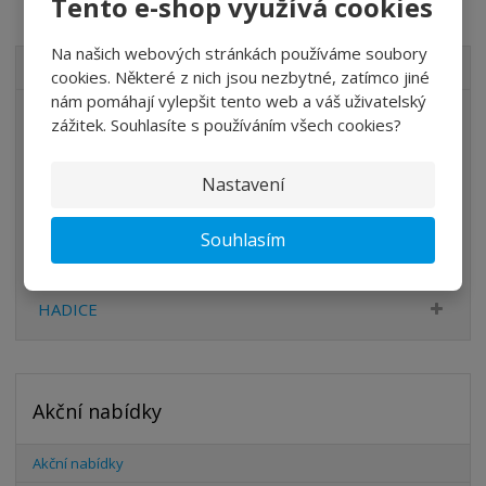
Tento e-shop využívá cookies
Na našich webových stránkách používáme soubory
VŠECHNY KATEGORIE
cookies. Některé z nich jsou nezbytné, zatímco jiné
nám pomáhají vylepšit tento web a váš uživatelský
ÚPRAVA VZDUCHU
zážitek. Souhlasíte s používáním všech cookies?
VENTILY
Nastavení
VÁLCE
PŘÍSLUŠENSTVÍ
Souhlasím
ŠROUBENÍ
HADICE
Akční nabídky
Akční nabídky