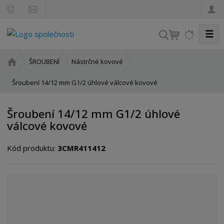
☰
V
y
h
Ú
ŠROUBENÍ
Nástrčné kovové
l
v
o
Šroubení 14/12 mm G1/2 úhlové válcové kovové
e
d
d
n
a
Šroubení 14/12 mm G1/2 úhlové
í
t
válcové kovové
s
t
Kód produktu:
3CMR411412
r
a
n
a