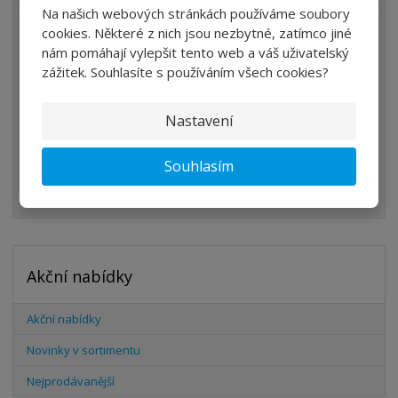
Na našich webových stránkách používáme soubory
cookies. Některé z nich jsou nezbytné, zatímco jiné
ÚPRAVA VZDUCHU
nám pomáhají vylepšit tento web a váš uživatelský
VENTILY
zážitek. Souhlasíte s používáním všech cookies?
VÁLCE
Nastavení
PŘÍSLUŠENSTVÍ
ŠROUBENÍ
Souhlasím
HADICE
Akční nabídky
Akční nabídky
Novinky v sortimentu
Nejprodávanější