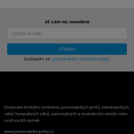
Ať vám nic neunikne
Přihlásit
Souhlasím se
zpracováním osobních údajů
.
Dodavatel širokého sortimentu pneumatických prvků, teleskopických
válců, kompaktních válců, samostatných a modulárních ventilů nebo
svařovacích upínek.
www.pneumaticke-prvky.cz