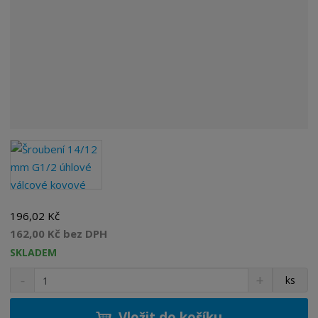
196,02 Kč
162,00 Kč bez DPH
SKLADEM
S
N
Z
ks
n
a
m
í
v
ě
ž
ý
Vložit do košíku