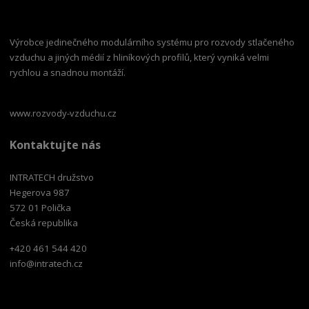
Výrobce jedinečného modulárního systému pro rozvody stlačeného
vzduchu a jiných médií z hliníkových profilů, který vyniká velmi
rychlou a snadnou montáží.
www.rozvody-vzduchu.cz
Kontaktujte nás
INTRATECH družstvo
Hegerova 987
572 01 Polička
Česká republika
+420 461 544 420
info@intratech.cz