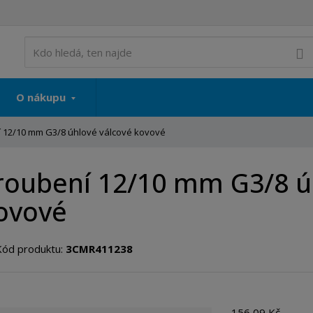
V
O nákupu
 12/10 mm G3/8 úhlové válcové kovové
roubení 12/10 mm G3/8 ú
ovové
Kód produktu:
3CMR411238
156,09 Kč