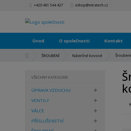
+420 461 544 427
eshop@intratech.cz
Úvod
O společnosti
Kontakt
Ú
Šroubení
ŠROUBENÍ
Nástrčné kovové
v
o
Š
d
VŠECHNY KATEGORIE
n
k
í
ÚPRAVA VZDUCHU
s
t
VENTILY
r
VÁLCE
a
n
PŘÍSLUŠENSTVÍ
a