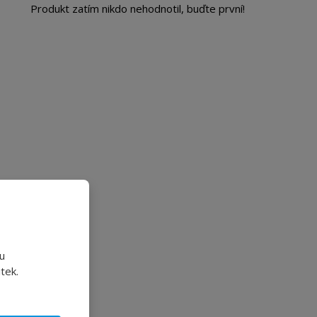
Produkt zatím nikdo nehodnotil, buďte první!
u
tek.