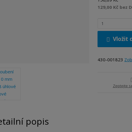
129,00 Kč bez 
Z
m
ě
Vložit 
n
i
t
430-001823
Zob
p
o
č
e
Zeptejte s
t
tailní popis