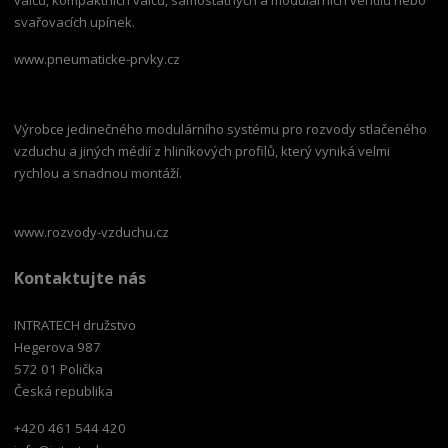
svařovacích upínek.
www.pneumaticke-prvky.cz
Výrobce jedinečného modulárního systému pro rozvody stlačeného
vzduchu a jiných médií z hliníkových profilů, který vyniká velmi
rychlou a snadnou montáží.
www.rozvody-vzduchu.cz
Kontaktujte nás
INTRATECH družstvo
Hegerova 987
572 01 Polička
Česká republika
+420 461 544 420