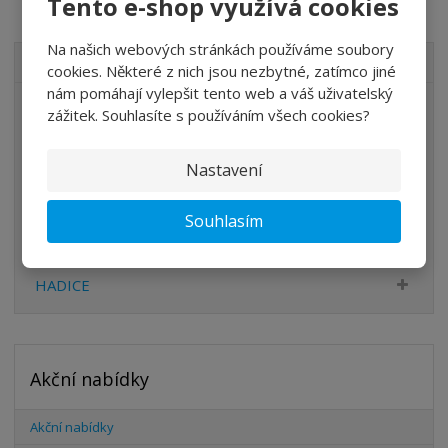
Tento e-shop využívá cookies
Na našich webových stránkách používáme soubory
VŠECHNY KATEGORIE
cookies. Některé z nich jsou nezbytné, zatímco jiné
nám pomáhají vylepšit tento web a váš uživatelský
ÚPRAVA VZDUCHU
zážitek. Souhlasíte s používáním všech cookies?
VENTILY
Nastavení
VÁLCE
PŘÍSLUŠENSTVÍ
Souhlasím
ŠROUBENÍ
HADICE
Akční nabídky
Akční nabídky