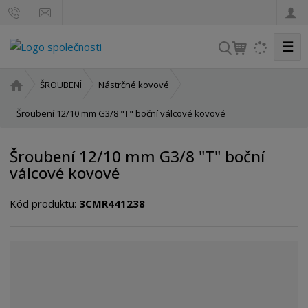
☰
V
y
h
Ú
ŠROUBENÍ
Nástrčné kovové
l
v
o
Šroubení 12/10 mm G3/8 "T" boční válcové kovové
e
d
d
n
a
Šroubení 12/10 mm G3/8 "T" boční
í
t
válcové kovové
s
t
Kód produktu:
3CMR441238
r
a
n
a