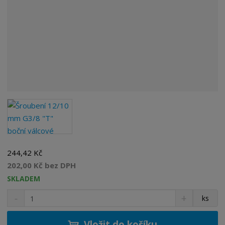
244,42 Kč
202,00 Kč bez DPH
SKLADEM
S
N
Z
ks
n
a
m
í
v
ě
ž
ý
Vložit do košíku