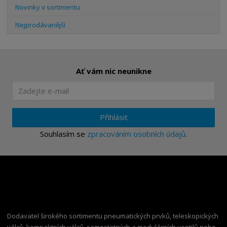
Novinky v sortimentu
Nejprodávanější
Ať vám nic neunikne
Přihlásit
Souhlasím se
zpracováním osobních údajů
.
Dodavatel širokého sortimentu pneumatických prvků, teleskopických
válců, kompaktních válců, samostatných a modulárních ventilů nebo