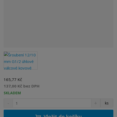
165,77 Kč
137,00 Kč bez DPH
SKLADEM
S
N
Z
ks
n
a
m
í
v
ě
ž
ý
Vložit do košíku