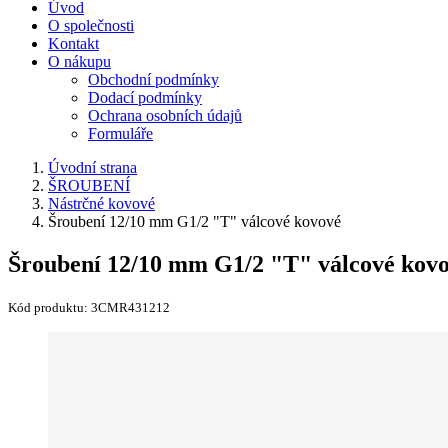
Úvod
O společnosti
Kontakt
O nákupu
Obchodní podmínky
Dodací podmínky
Ochrana osobních údajů
Formuláře
Úvodní strana
ŠROUBENÍ
Nástrčné kovové
Šroubení 12/10 mm G1/2 "T" válcové kovové
Šroubení 12/10 mm G1/2 "T" válcové kov
Kód produktu:
3CMR431212