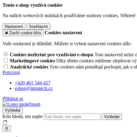
Tento e-shop využívá cookies
Na našich webových stránkách používáme soubory cookies. Některé z n
Nastavení
Souhlasím
Cookies nastavení
Zavřít cookie lištu
Vaše soukromí je důležité. Můžete si vybrat nastavení cookies níže.
Cookies nezbytné pro využívání e-shopu
Toto nastavení nelze 
Marketingové cookies
Díky těmto cookies můžeme zlepšovat výko
Analytické cookies
Tyto cookies nám pomáhají pochopit, jak e-s
Potvrzuji
+420 461 544 427
eshop@intratech.cz
Přihlásit se
Vyhledat
Kdo hledá, ten najde
Vyhledat
☰