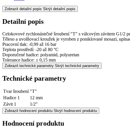
Zobrazit detailní popis
Skrýt detailní popis
Detailní popis
Celokovové rychlonástrčné šroubení "T" s válcovým závitem G1/2 p
Těleso a uvolňovací kroužek je vyroben z poniklované mosazi, upínací
Pracovní tlak: -0,99 až 16 bar
Teplota prostředí: -20 až 80 °C
Doporučené hadice: polyamid, polyuretan
Tolerance hadice: ± 0,15 mm
Zobrazit technické parametry
Skrýt technické parametry
Technické parametry
Tvar šroubení
"T"
Hadice 1
12 mm
Závit 1
1/2"
Zobrazit hodnocení produktu
Skrýt hodnocení produktu
Hodnocení produktu