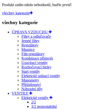
Produkt zatím nikdo nehodnotil, buďte první!
všechny kategorie
všechny kategorie
ÚPRAVA VZDUCHU
Filtry a odlučovače
Jemné filtry
Regulátory
Maznice
Filtr-regulátory
Kombinace přístrojů
Uzavírací ventily
Rozbočovací bloky
Start ventily
Elektrické spínací ventily
Manometry
Příslušenství
Náhradní díly
VENTILY
Elektrické ventily
2/2
3/2 monostabilní