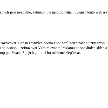
ich jsou nezbytné, zatímco jiné nám pomáhají vylepšit tento web a vá
deaktivovat. Bez nezbytných cookies souborů nelze naše služby smyslu
n e-shopu, zobrazovat Vám relevantní reklamu na sociálních sítích a 
hop používáte. S jejich pomocí ho můžeme zlepšovat.