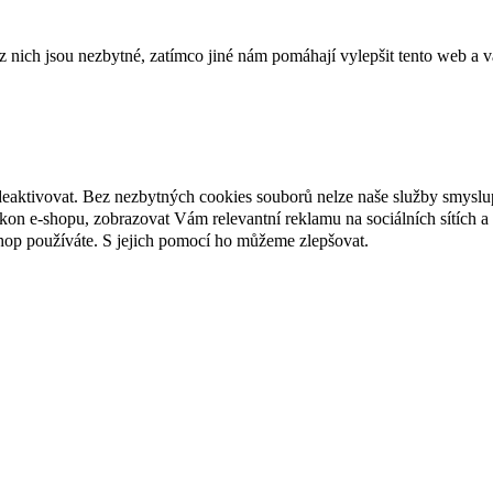
ich jsou nezbytné, zatímco jiné nám pomáhají vylepšit tento web a vá
deaktivovat. Bez nezbytných cookies souborů nelze naše služby smyslu
n e-shopu, zobrazovat Vám relevantní reklamu na sociálních sítích a 
hop používáte. S jejich pomocí ho můžeme zlepšovat.