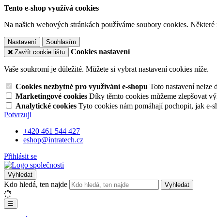
Tento e-shop využívá cookies
Na našich webových stránkách používáme soubory cookies. Některé z n
Nastavení
Souhlasím
Cookies nastavení
Zavřít cookie lištu
Vaše soukromí je důležité. Můžete si vybrat nastavení cookies níže.
Cookies nezbytné pro využívání e-shopu
Toto nastavení nelze 
Marketingové cookies
Díky těmto cookies můžeme zlepšovat výko
Analytické cookies
Tyto cookies nám pomáhají pochopit, jak e-s
Potvrzuji
+420 461 544 427
eshop@intratech.cz
Přihlásit se
Vyhledat
Kdo hledá, ten najde
Vyhledat
☰