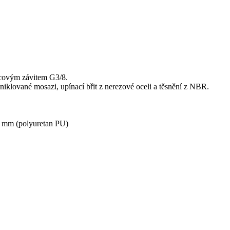
lcovým závitem G3/8.
klované mosazi, upínací břit z nerezové oceli a těsnění z NBR.
2 mm (polyuretan PU)