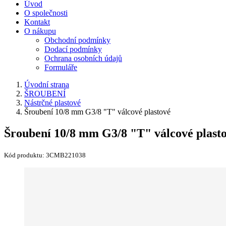
Úvod
O společnosti
Kontakt
O nákupu
Obchodní podmínky
Dodací podmínky
Ochrana osobních údajů
Formuláře
Úvodní strana
ŠROUBENÍ
Nástrčné plastové
Šroubení 10/8 mm G3/8 "T" válcové plastové
Šroubení 10/8 mm G3/8 "T" válcové plast
Kód produktu:
3CMB221038