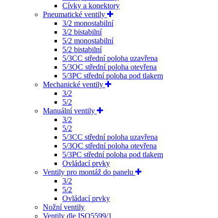
Cívky a konektory
Pneumatické ventily
3/2 monostabilní
3/2 bistabilní
5/2 monostabilní
5/2 bistabilní
5/3CC střední poloha uzavřena
5/3OC střední poloha otevřena
5/3PC střední poloha pod tlakem
Mechanické ventily
3/2
5/2
Manuální ventily
3/2
5/2
5/3CC střední poloha uzavřena
5/3OC střední poloha otevřena
5/3PC střední poloha pod tlakem
Ovládací prvky
Ventily pro montáž do panelu
3/2
5/2
Ovládací prvky
Nožní ventily
Ventily dle ISO5599/1