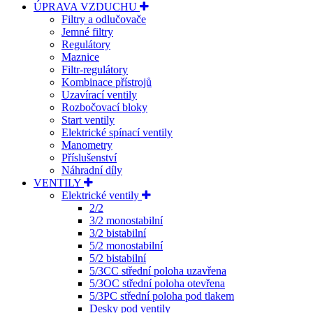
ÚPRAVA VZDUCHU
Filtry a odlučovače
Jemné filtry
Regulátory
Maznice
Filtr-regulátory
Kombinace přístrojů
Uzavírací ventily
Rozbočovací bloky
Start ventily
Elektrické spínací ventily
Manometry
Příslušenství
Náhradní díly
VENTILY
Elektrické ventily
2/2
3/2 monostabilní
3/2 bistabilní
5/2 monostabilní
5/2 bistabilní
5/3CC střední poloha uzavřena
5/3OC střední poloha otevřena
5/3PC střední poloha pod tlakem
Desky pod ventily