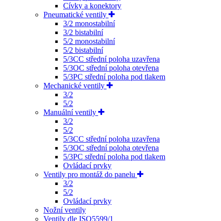
Cívky a konektory
Pneumatické ventily
3/2 monostabilní
3/2 bistabilní
5/2 monostabilní
5/2 bistabilní
5/3CC střední poloha uzavřena
5/3OC střední poloha otevřena
5/3PC střední poloha pod tlakem
Mechanické ventily
3/2
5/2
Manuální ventily
3/2
5/2
5/3CC střední poloha uzavřena
5/3OC střední poloha otevřena
5/3PC střední poloha pod tlakem
Ovládací prvky
Ventily pro montáž do panelu
3/2
5/2
Ovládací prvky
Nožní ventily
Ventily dle ISO5599/1