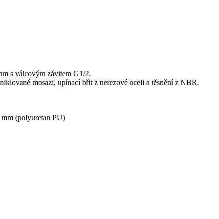
 mm s válcovým závitem G1/2.
klované mosazi, upínací břit z nerezové oceli a těsnění z NBR.
2 mm (polyuretan PU)