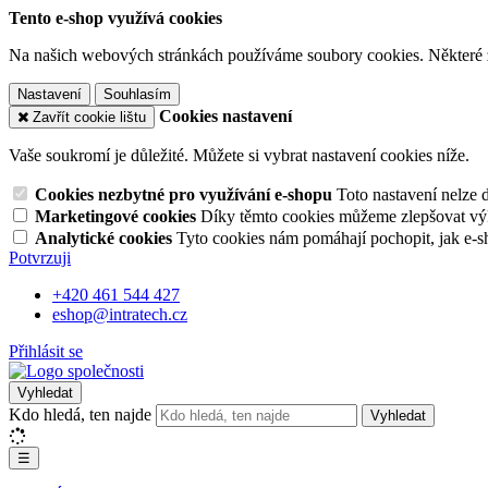
Tento e-shop využívá cookies
Na našich webových stránkách používáme soubory cookies. Některé z n
Nastavení
Souhlasím
Cookies nastavení
Zavřít cookie lištu
Vaše soukromí je důležité. Můžete si vybrat nastavení cookies níže.
Cookies nezbytné pro využívání e-shopu
Toto nastavení nelze 
Marketingové cookies
Díky těmto cookies můžeme zlepšovat výko
Analytické cookies
Tyto cookies nám pomáhají pochopit, jak e-s
Potvrzuji
+420 461 544 427
eshop@intratech.cz
Přihlásit se
Vyhledat
Kdo hledá, ten najde
Vyhledat
☰