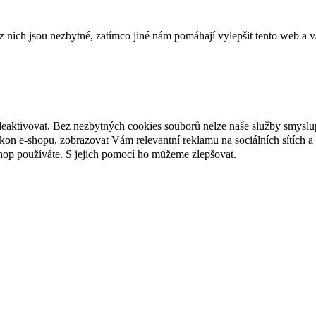
ich jsou nezbytné, zatímco jiné nám pomáhají vylepšit tento web a vá
deaktivovat. Bez nezbytných cookies souborů nelze naše služby smyslu
n e-shopu, zobrazovat Vám relevantní reklamu na sociálních sítích a 
hop používáte. S jejich pomocí ho můžeme zlepšovat.