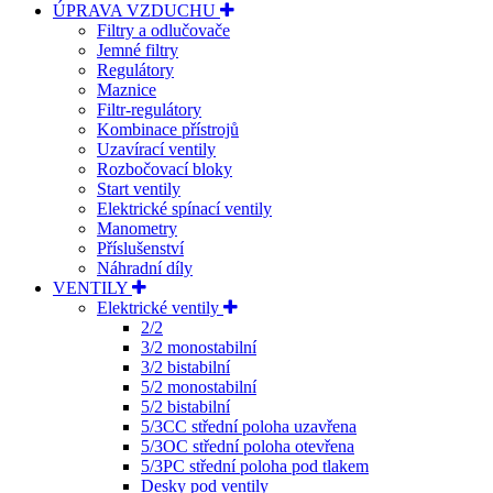
ÚPRAVA VZDUCHU
Filtry a odlučovače
Jemné filtry
Regulátory
Maznice
Filtr-regulátory
Kombinace přístrojů
Uzavírací ventily
Rozbočovací bloky
Start ventily
Elektrické spínací ventily
Manometry
Příslušenství
Náhradní díly
VENTILY
Elektrické ventily
2/2
3/2 monostabilní
3/2 bistabilní
5/2 monostabilní
5/2 bistabilní
5/3CC střední poloha uzavřena
5/3OC střední poloha otevřena
5/3PC střední poloha pod tlakem
Desky pod ventily